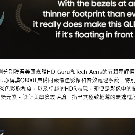
則分別獲得美國媒體
HD Guru
和
Tech Aeris
的五顆星評價
ru
亦稱讚
Q800T
具備同級最佳影像和音效處理系統，特
0%
色彩飽和度，以及卓越的
HDR
表現，即便是影像中的
得獎元素－設計美學發表評論，指出其極致輕薄的無邊框