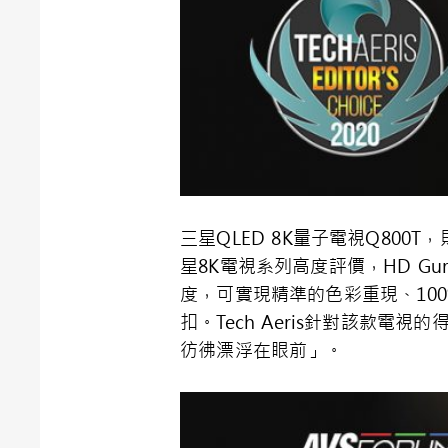
三星
QLED 8K
量子電視
Q800T
，
星
8K
電視系列高度評價，
HD Gu
度，可實現精準的色彩重現、
10
扣。
Tech Aeris
針對該款電視的
彷彿漂浮在眼前」。