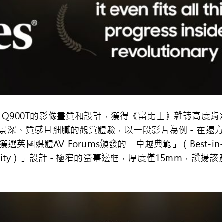
 Q900T
的影像畫質和設計，獲得《富比士》雜誌高度肯
景深、質感且細膩的觀賞體驗，以一段影片為例－在遠
獲選英國媒體
AV Forums
頒發的「卓越典範」（
Best-in
ity
）」設計－極窄的螢幕邊框，厚度僅
15mm
，讚揚該