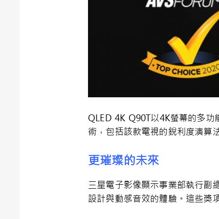
QLED 4K Q90T以
4K
螢幕的多功
術，包括該款電視的銳利度演算
更璀璨的未來
三星電子影像顯示事業部執行副
設計與動感音效的體驗。這些獎