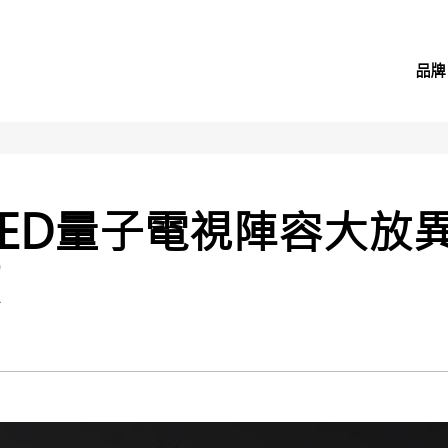
品牌
QLED量子電視陣容大放
價