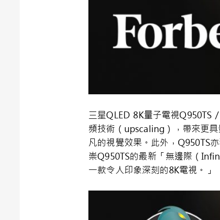
三星
QLED 8K
量子電視
Q950TS /
頻技術（
upscaling
），帶來更具
凡的視覺效果。此外，
Q950TS
亦
崇
Q950TS
的最新「無邊際（
Infin
一款令人印象深刻的
8K
電視。」