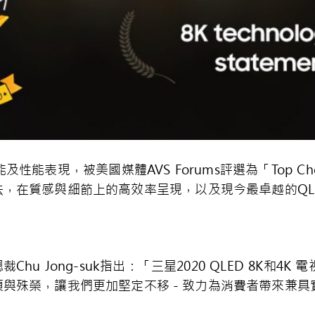
能及性能表現，被美國媒體
AVS Forums
評選為「
Top Ch
法，在質感與細節上的高效率呈現，以及現今最卓越的
QL
總裁
Chu Jong-suk
指出：「三星
2020 QLED 8K
和
4K
電
項與殊榮，讓我們更加堅定不移－致力為消費者帶來兼具