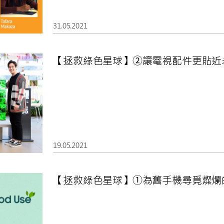
31.05.2021
【拯救綠色星球】②讓電視配件更貼近
19.05.2021
【拯救綠色星球】①為舊手機尋覓燦爛