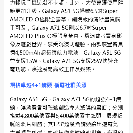
力暢玩手機遊戲不卡頓。此外，大螢幕讓使用體
驗更加升級，Galaxy A51 5G搭載6.5吋Super
AMOLED O極限全螢幕，劇院級的清晰畫質觸
手可及；Galaxy A71 5G則以6.7吋Super
AMOLED Plus O極限全螢幕，讓消費者置身影
像及遊戲世界、感受沉浸式體驗。兩款裝置皆具
備4,500mAh超長續航力電池，Galaxy A51 5G
並支援15W、Galaxy A71 5G支援25W快速充
電功能，疾速展開高效工作及娛樂。
規格卓越
4+1
鏡頭
稱霸社群美照
Galaxy A51 5G、Galaxy A71 5G的超強4+1鏡
頭，讓消費者可輕鬆創造令人驚嘆的畫面；分別
搭載4,800萬像素與6,400萬像素主鏡頭，展現細
膩的照片細節；其123°超廣角鏡頭讓出遊霸氣
大景隨手可得；而透過微距鏡頭的視角，布料的