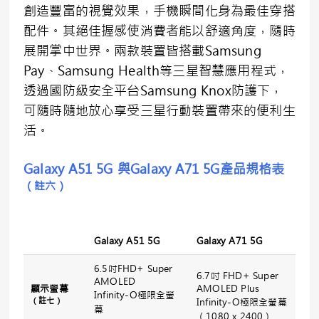
創造豐富的視覺效果，手機瞬間化身為最佳穿搭
配件。其絕佳握感使消費者能以舒適角度，隨時
展開掌中世界。兩款裝置皆搭載Samsung
Pay、Samsung Health等三星智慧應用程式，
透過國防級安全平台Samsung Knox防護下，
可隨時隨地放心享受三星行動裝置帶來的便利生
活。
Galaxy A
5
1 5G
與
Galaxy A
7
1 5G
產品規格表
（註六）
Galaxy A51 5G
Galaxy A71 5G
6.5吋FHD+ Super
6.7吋 FHD+ Super
AMOLED
顯示螢幕
AMOLED Plus
Infinity-O極限全螢
（註七）
Infinity-O極限全螢幕
幕
（1080 x 2400）