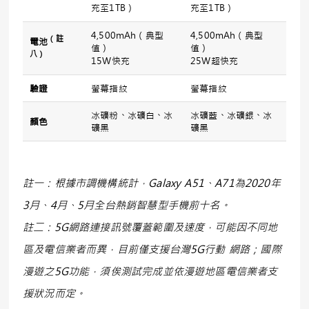
充至1TB）
充至1TB）
4,500mAh（典型
4,500mAh（典型
（註
電池
值）
值）
八）
15W快充
25W超快充
驗證
螢幕指紋
螢幕指紋
冰礦粉、冰礦白、冰
冰礦藍、冰礦銀、冰
顏色
礦黑
礦黑
註一：根據市調機構統計，Galaxy A51、A71為2020年
3月、4月、5月全台熱銷智慧型手機前十名。
註二：5G網路連接訊號覆蓋範圍及速度，可能因不同地
區及電信業者而異，目前僅支援台灣5G行動 網路；國際
漫遊之5G功能，須俟測試完成並依漫遊地區電信業者支
援狀況而定。