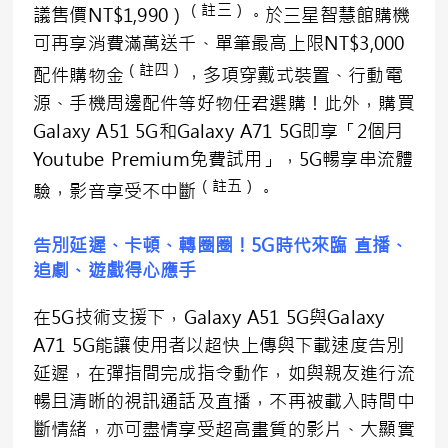
（註三）
議售價NT$1,990）
。於三星智慧館購機
可再享消費滿萬送千、單筆最高上限NT$3,000
（註四）
配件購物金
，多項穿戴式裝置、行動電
源、手機周邊配件等好物任君選購！此外，購買
Galaxy A51 5G和Galaxy A71 5G即享「2個月
Youtube Premium免費試用」，5G暢享串流體
（註五）
驗，影音享受不中斷
。
告別延遲、卡頓、轉圈圈！
5G
時代來臨
直播、
追劇、遊戲得心應手
在5G技術支援下，Galaxy A51 5G與Galaxy
A71 5G能讓使用者以超快上傳與下載速度告別
延遲，在彈指間完成指令動作，如與親友進行流
暢且清晰的視訊通話及直播，不再被載入時間中
斷情緒，亦可盡情享受超高畫質的影片、大顯實