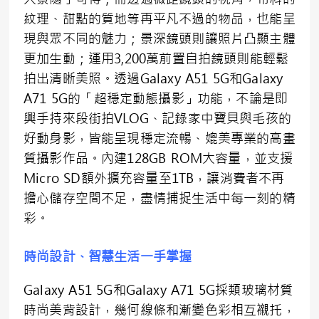
紋理、甜點的質地等再平凡不過的物品，也能呈
現與眾不同的魅力；景深鏡頭則讓照片凸顯主體
更加生動；運用3,200萬前置自拍鏡頭則能輕鬆
拍出清晰美照。透過Galaxy A51 5G和Galaxy
A71 5G的「超穩定動態攝影」功能，不論是即
興手持來段街拍VLOG、記錄家中寶貝與毛孩的
好動身影，皆能呈現穩定流暢、媲美專業的高畫
質攝影作品。內建128GB ROM大容量，並支援
Micro SD額外擴充容量至1TB，讓消費者不再
擔心儲存空間不足，盡情捕捉生活中每一刻的精
彩。
時尚設計、智慧生活一手掌握
Galaxy A51 5G和Galaxy A71 5G採類玻璃材質
時尚美背設計，幾何線條和漸變色彩相互襯托，