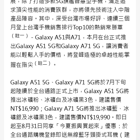
展，除了打造多款5G旗艦智慧型手機，滿足追
求頂尖性能的消費族群，亦將領先技術注入中階
產品陣容。其中，深受台灣市場好評、連續三個
月登上台灣手機銷售排行Top10的熱銷常勝軍
（註一）
－Galaxy A51與A71，本月在台正式推
出Galaxy A51 5G和Galaxy A71 5G，讓消費者
能以輕鬆入手的價格，將登峰造極的卓越性能掌
（註二）
握在指尖
。
Galaxy A51 5G、Galaxy A71 5G將於7月下旬
起陸續於全台通路正式上市，Galaxy A51 5G將
推出冰礦粉、冰礦白及冰礦黑3色，建議售價
NT$16,990；Galaxy A71 5G將推出冰礦藍、冰
礦銀及冰礦黑3色，建議售價NT$19,990。即日
起至8月31日同享「今夏振興買起來」優惠：於
全台通路購機登錄即送無線藍牙頸掛式耳機（建