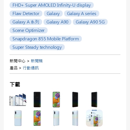
FHD+ Super AMOLED Infinity-U display
Flaw Detector
Galaxy
Galaxy A series
Galaxy A 系列
Galaxy A90
Galaxy A90 5G
Scene Optimizer
Snapdragon 855 Mobile Platform
Super Steady technology
新聞中心 >
新聞稿
產品 >
行動通訊
下載