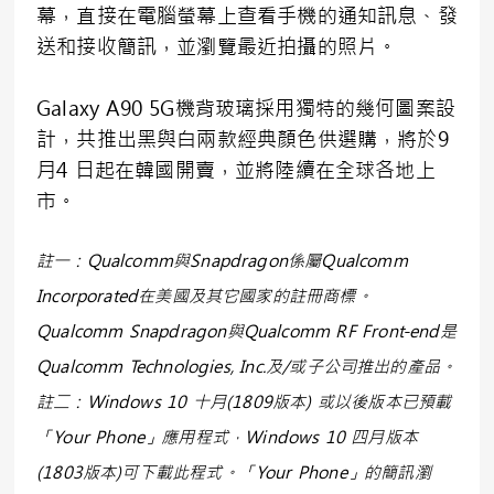
幕，直接在電腦螢幕上查看手機的通知訊息、發
送和接收簡訊，並瀏覽最近拍攝的照片。
Galaxy A90 5G機背玻璃採用獨特的幾何圖案設
計，共推出黑與白兩款經典顏色供選購，將於9
月4 日起在韓國開賣，並將陸續在全球各地上
市。
註一：
Qualcomm
與
Snapdragon
係屬
Qualcomm
Incorporated
在美國及其它國家的註冊商標。
Qualcomm Snapdragon
與
Qualcomm RF Front-end
是
Qualcomm Technologies, Inc.
及
/
或子公司推出的產品。
註二：
Windows 10
十月
(1809
版本
)
或以後版本已預載
「
Your Phone
」應用程式，
Windows 10
四月版本
(1803
版本
)
可下載此程式。「
Your Phone
」的簡訊瀏