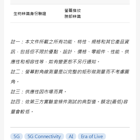
螢幕指紋
生物辨識身份驗證
臉部辨識
註一：本文件所載之所有功能、特性、規格和其它產品資
訊，包括但不限於優點、設計、價格、零組件、性能、供
應性和相容性等，如有變更恕不另行通知。
註二：螢幕對角線測量是以完整的矩形做測量而不考慮圓
角。
註三：供應性因市場而異。
註四：依第三方實驗室條件測試的典型值。額定
(
最低
)
容
量會較低。
5G
5G Connectivity
AI
Era of Live