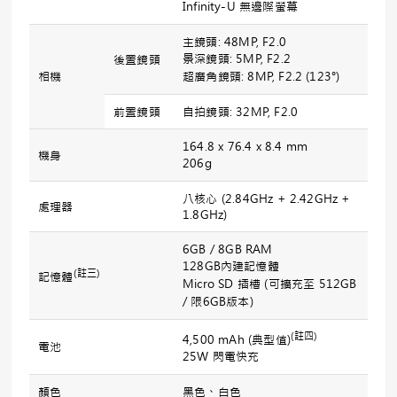
Infinity-U 無邊際螢幕
主鏡頭: 48MP, F2.0
景深鏡頭: 5MP, F2.2
後置鏡頭
相機
超廣角鏡頭: 8MP, F2.2 (123°)
前置鏡頭
自拍鏡頭: 32MP, F2.0
164.8 x 76.4 x 8.4 mm
機身
206g
八核心 (2.84GHz + 2.42GHz +
處理器
1.8GHz)
6GB / 8GB RAM
128GB內建記憶體
(
註三
)
記憶體
Micro SD 插槽 (可擴充至 512GB
/ 限6GB版本)
(
註四
)
4,500 mAh (典型值)
電池
25W 閃電快充
顏色
黑色、白色