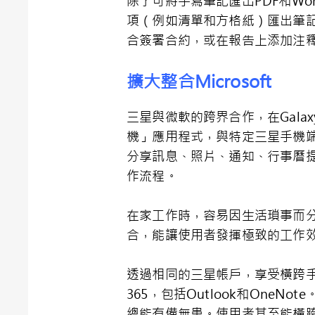
除了可將手寫筆記匯出PDF和Word
項（例如清單和方格紙）匯出筆記，
合簽署合約，或在報告上添加注
擴大整合
Microsoft
三星與微軟的跨界合作，在Galax
機」應用程式，與特定三星手機端的「L
分享訊息、照片、通知、行事曆提醒
作流程。
在家工作時，容易因生活瑣事而分心。
合，能讓使用者發揮極致的工作
透過相同的三星帳戶，享受橫跨手機、平
365，包括Outlook和OneN
總能有備無患。使用者甚至能橫跨所