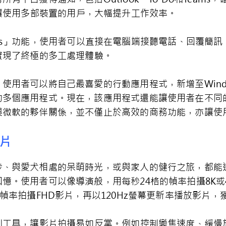
s」還能讓使用多部裝置的用戶，大幅提升工作效率。
indows」功能，使用者可以直接在電腦端接聽電話、回覆
系列實現了終極的多工處理體驗。
使用者可以將自己最喜愛的行動應用程式，新增至Windo
的多個應用程式。現在，該應用程式還能讓使用者在不同
與微軟的夥伴關係，並不僅止於高效的商務功能，亦讓使
片
與愛犬相處的呆萌時光，或與家人的健行之旅，都能透過Ga
憶。使用者可以像導演般，用每秒24格的幀率拍攝8K或
的幀率拍攝FHD影片，再以120Hz螢幕更新率播放影片
搭載一系列工具，讓影片拍攝易如反掌。例如控制變焦速度、