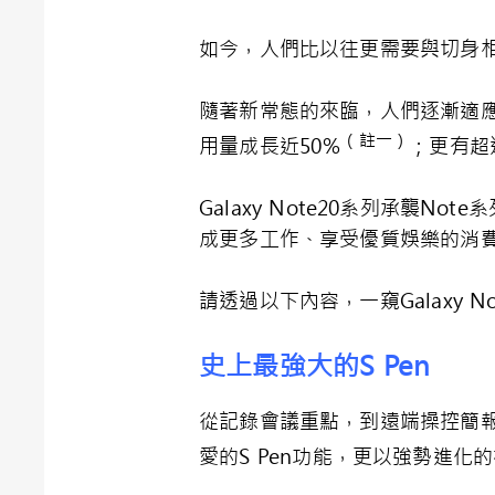
如今，人們比以往更需要與切身
隨著新常態的來臨，人們逐漸適
（註一）
用量成長近50％
；更有超
Galaxy Note20系列承
成更多工作、享受優質娛樂的消
請透過以下內容，一窺Galaxy 
史上最強大的
S Pen
從記錄會議重點，到遠端操控簡報頁面
愛的S Pen功能，更以強勢進化