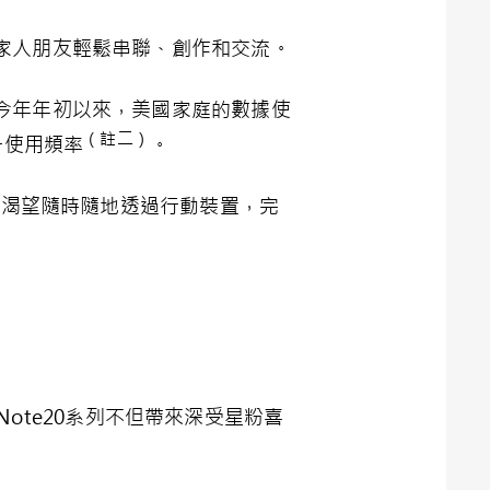
家人朋友輕鬆串聯、創作和交流。
今年年初以來，美國家庭的數據使
（註二）
升使用頻率
。
態，為渴望隨時隨地透過行動裝置，完
Note20系列不但帶來深受星粉喜