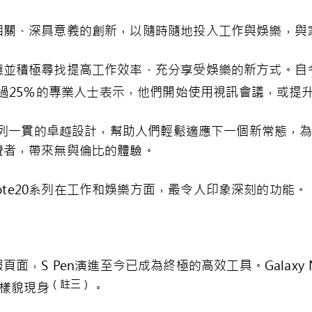
相關、深具意義的創新，以隨時隨地投入工作與娛樂，與
應並積極尋找提高工作效率、充分享受娛樂的新方式。自
過25％的專業人士表示，他們開始使用視訊會議，或提
襲Note系列一貫的卓越設計，幫助人們輕鬆適應下一個新常
費者，帶來無與倫比的體驗。
Note20系列在工作和娛樂方面，最令人印象深刻的功能。
，S Pen演進至今已成為終極的高效工具。Galaxy 
（註三）
的樣貌現身
。