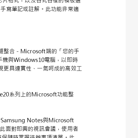
nt投影片格式，以及各式各樣的模板選
上面手寫筆記或註解。此功能非常適
合－Microsoft端的「您的手
手機與Windows10電腦，以即時
，實現更具連貫性、一氣呵成的高效工
系列上的Microsoft功能整
g Notes與Microsoft
e上，因此面對即興的視訊會議，使用者
s，確保隨時掌握待辦事項清單。此