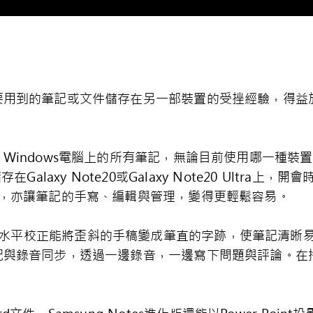
到的筆記或文件儲存在另一部裝置的受挫經驗，得益於Sam
indows電腦上的所有筆記，無論目前使用哪一種裝置，
Galaxy Note20或Galaxy Note20 Ultra
進化改版，亦讓筆記的手寫、編輯與管理，變得更輕鬆容易。
，AI水平校正能將歪斜的手稿變成筆直的字跡，使筆記清
記與錄音同步，透過一邊錄音，一邊寫下問題與評論。在
。