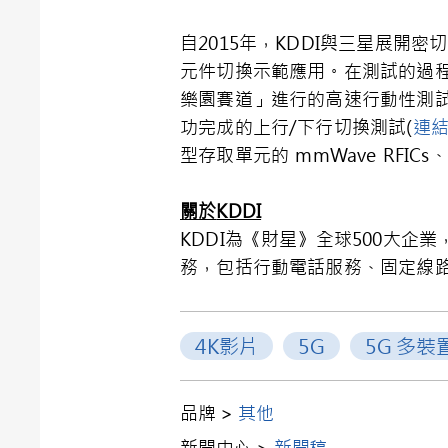
自2015年，KDDI與三星展開
元件切換示範應用。在測試的過程
樂園賽道」進行的高速行動性測試，
功完成的上行/下行切換測試(
連
型存取單元的 mmWave RFI
關於
KDDI
KDDI為《財星》全球500大
務，包括行動電話服務、固定線路
4K影片
5G
5G 多裝
品牌 >
其他