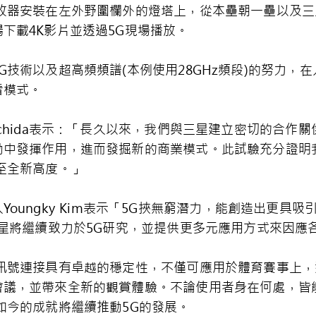
收器安裝在左外野圍欄外的燈塔上，從本壘朝一壘以及三
下載4K影片並透過5G現場播放。
G技術以及超高頻頻譜(本例使用28GHz頻段)的努力，
看模式。
ki Uchida表示：「長久以來，我們與三星建立密切的合
動中發揮作用，進而發掘新的商業模式。此試驗充分證明
至全新高度。」
oungky Kim表示「5G挾無窮潛力，能創造出更具
三星將繼續致力於5G研究，並提供更多元應用方式來因應
，訊號連接具有卓越的穩定性，不僅可應用於體育賽事上
會議，並帶來全新的觀賞體驗。不論使用者身在何處，皆
如今的成就將繼續推動5G的發展。