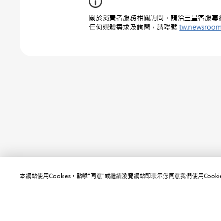
關於消費者服務相關詢問，請洽三星客服專線 : 0
任何媒體需求及詢問，請聯繫
tw.newsroo
本網站使用Cookies。點擊"同意"或繼續瀏覽網站即表示您同意我們使用Cooki
網站
聯絡我們
SAMSUNG.COM
使用規範
隱私規範
版權© 2010-2026 SAMSUNG All Rights Reserved.