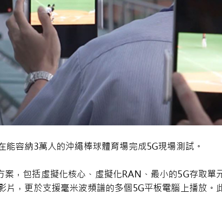
功在能容納3萬人的沖繩棒球體育場完成5G現場測試。
方案，包括虛擬化核心、虛擬化RAN、最小的5G存取單
K影片，更於支援毫米波頻譜的多個5G平板電腦上播放。