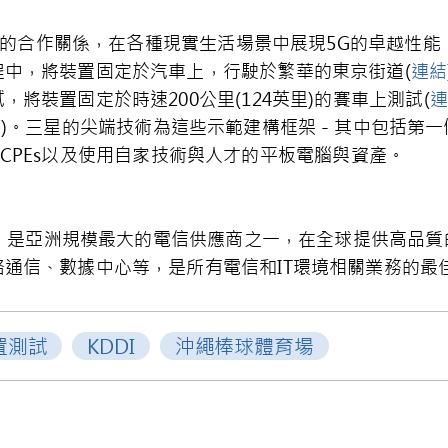
密切的合作關係，在各種現實生活場景中展現5G的卓越性能
中，將裝置固定於汽車上，行駛於繁華的東京街道(
連結
將裝置固定於時速200公里(124英里)的賽車上測試(
連
結
)。三星的尖端技術為這些示範建構框架－其中包括第一個
Cs、CPEs以及使用自家技術與人才的平板電腦與資產。
企業，是亞洲規模最大的電信供應商之一，在全球提供高品
通信、數據中心等，是所有電信和IT環境相關業務的最
置測試
KDDI
沖繩棒球體育場