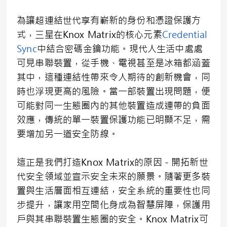
為讓超連結世代享有嶄新的身份和憑證保護方
式，三星在Knox Matrix的核心元素
Credential
Sync
中結合密碼金鑰功能。現代人生活中處處
可見串聯裝置，從手機、電視甚至是冰箱都涵蓋
其中，這種連結性帶來令人期待的創新機會，同
時也浮現更高的風險。當一部裝置出現問題，便
可能對同一生態圈內的其他裝置造成連帶的負面
效應，傳統的單一裝置保護功能已明顯不足，需
要增加另一道安全防線。
這正是我們打造Knox Matrix的原因－開拓新世
代安全領域並宣示安全未來的願景。隨著更多裝
置與生活層面相互連結，安全系統的重要性也同
步提升，讓家用空間化身成為智慧屏障，保護用
戶與其串聯裝置生態圈的安全。Knox Matrix可