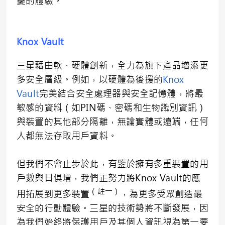
憂的體驗。
Knox Vault
三星藉由軟、硬體創新，全力為旗下產品增添更
多安全層級。例如，以硬體為後援的
Knox
Vault
完美結合安全處理器與安全記憶體，將最
敏感的資料（如PIN碼、密碼和生物識別資訊）
與裝置的其他部分隔離，無論實體或遠端，任何
人都無法存取用戶資料。
但我們不會止步於此，有鑒於擁有多重裝置的用
戶數與日俱增，我們正努力將Knox Vault的應
（註一）
用拓展到更多裝置
，為更多受眾創造最
安全的行動體驗。三星的技術勢將不斷發展，因
為我們始終將保護用戶及其個人資訊視為第一要