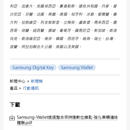
利亞、加拿大、克羅埃西亞、賽普勒斯、捷克共和國、丹麥、愛
沙尼亞、芬蘭、法國、希臘、德國、匈牙利、冰島、愛爾蘭、義
大利、拉脫維亞、列支敦斯登、立陶宛、盧森堡、馬來西亞、墨
西哥、荷蘭、紐西蘭、挪威、葡萄牙、羅馬尼亞、新加坡、斯洛
伐克、斯洛維尼亞、南非、韓國、西班牙、瑞典、瑞士、台灣、
波蘭、阿拉伯聯合大公國、英國以及美國。
Samsung Digital Key
Samsung Wallet
新聞中心 >
新聞稿
產品 >
行動通訊
下載
Samsung-Wallet透過整合保時捷數位鑰匙-強化車輛連結
體驗.pdf