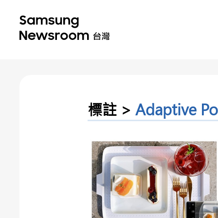
標註 >
Adaptive P