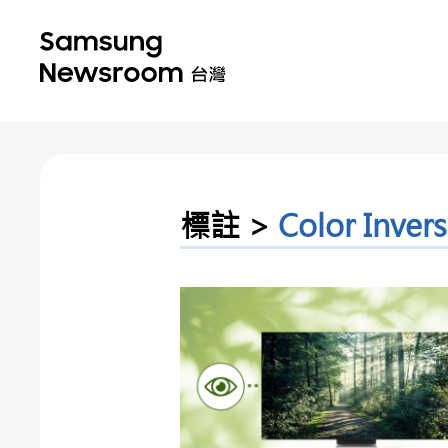
標註 >
Color Inver