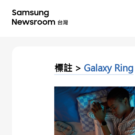
標註 >
Galaxy Ring