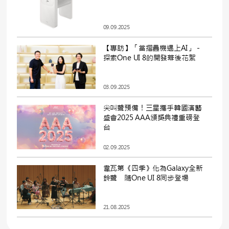
09.09.2025
【專訪】「當摺疊機遇上AI」－
探索One UI 8的開發幕後花絮
03.09.2025
尖叫聲預備！三星攜手韓國演藝
盛會2025 AAA頒獎典禮重磅登
台
02.09.2025
韋瓦第《四季》化為Galaxy全新
鈴聲 隨One UI 8同步登場
21.08.2025