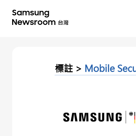
標註 >
Mobile Secu