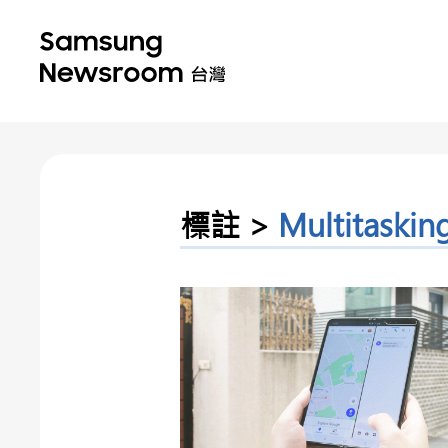
標註 >
Multitaskin