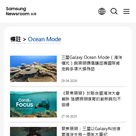
標註 >
Ocean Mode
三星Galaxy Ocean Mode（海洋
模式）與珊瑚礁倡議榮獲國際肯
定與多項大獎殊榮
29.04.2026
《聚焦珊瑚》於聯合國海洋大會
首映 強調珊瑚復育的創新與刻不
容緩
27.06.2025
聚焦珊瑚：三星以Galaxy科技復
育海洋生態一周年大事紀