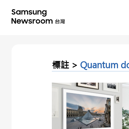
標註 >
Quantum do