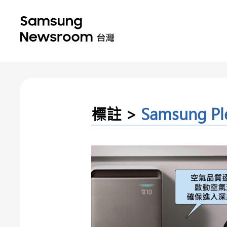
標註 >
Samsung Pl