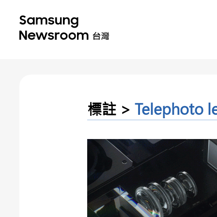
標註 >
Telephoto l