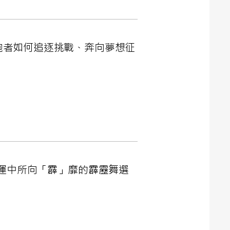
世界的跑者如何追逐挑戰、奔向夢想征
4巴黎奧運中所向「霹」靡的霹靂舞選