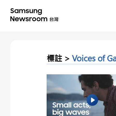
標註 >
Voices of G