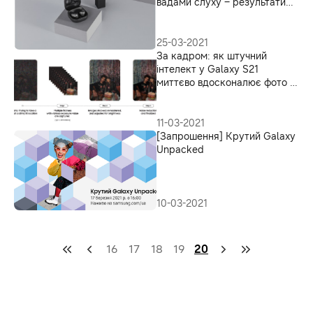
вадами слуху – результати
дослідження
25-03-2021
За кадром: як штучний
інтелект у Galaxy S21
миттєво вдосконалює фото –
Нічний режим
11-03-2021
[Запрошення] Крутий Galaxy
Unpacked
10-03-2021
16
17
18
19
20