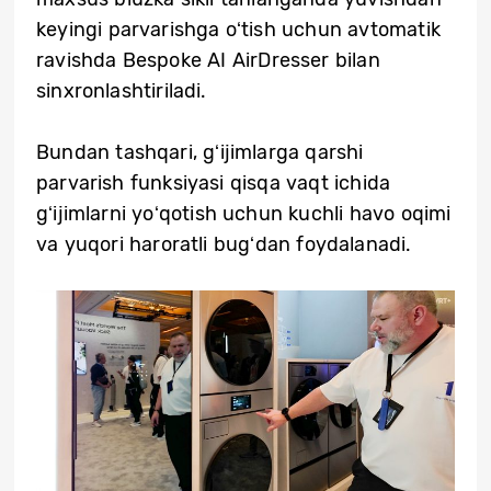
keyingi parvarishga oʻtish uchun avtomatik
ravishda Bespoke AI AirDresser bilan
sinxronlashtiriladi.
Bundan tashqari, gʻijimlarga qarshi
parvarish funksiyasi qisqa vaqt ichida
gʻijimlarni yoʻqotish uchun kuchli havo oqimi
va yuqori haroratli bugʻdan foydalanadi.