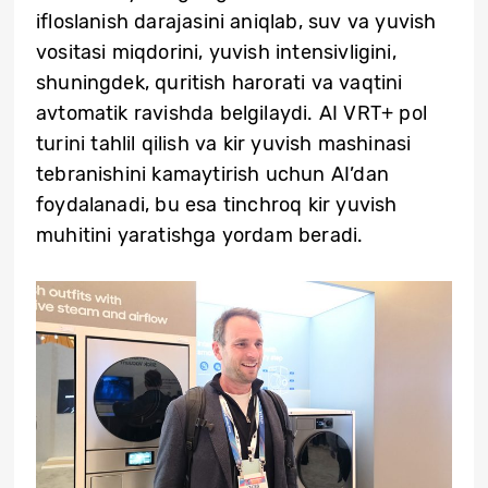
ifloslanish darajasini aniqlab, suv va yuvish
vositasi miqdorini, yuvish intensivligini,
shuningdek, quritish harorati va vaqtini
avtomatik ravishda belgilaydi. AI VRT+ pol
turini tahlil qilish va kir yuvish mashinasi
tebranishini kamaytirish uchun AI’dan
foydalanadi, bu esa tinchroq kir yuvish
muhitini yaratishga yordam beradi.