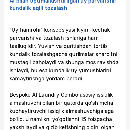
AI bilan optimallashtirilgan uy parvarishi:
kundalik aqlli tozalash
“Uy hamrohi” konsepsiyasi kiyim-kechak
parvarishi va tozalash ishlariga ham
taalluqlidir. Yuvish va quritishdan tortib
kundalik tozalashgacha qurilmalar sharoitni
mustaqil baholaydi va shunga mos ravishda
ishlaydi, bu esa kundalik uy yumushlarini
kamaytirishga yordam beradi.
Bespoke AI Laundry Combo asosiy issiqlik
almashuvchi bilan bir qatorda qoʻshimcha
kuchaytiruvchi issiqlik almashuvchiga ega
boʻlib, u namlikni yoʻqotishni 15 foizgacha
yaxshilaydi va qizib ketishning oldini olgan