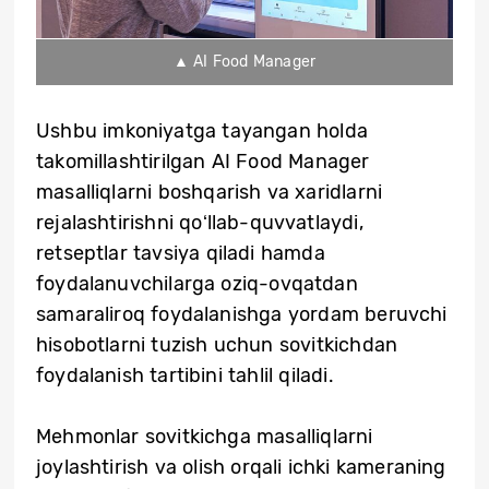
▲ AI Food Manager
Ushbu imkoniyatga tayangan holda
takomillashtirilgan AI Food Manager
masalliqlarni boshqarish va xaridlarni
rejalashtirishni qoʻllab-quvvatlaydi,
retseptlar tavsiya qiladi hamda
foydalanuvchilarga oziq-ovqatdan
samaraliroq foydalanishga yordam beruvchi
hisobotlarni tuzish uchun sovitkichdan
foydalanish tartibini tahlil qiladi.
Mehmonlar sovitkichga masalliqlarni
joylashtirish va olish orqali ichki kameraning