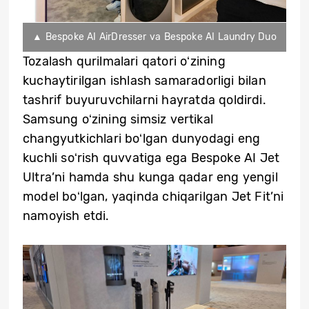
▲ Bespoke AI AirDresser va Bespoke AI Laundry Duo
Tozalash qurilmalari qatori oʻzining
kuchaytirilgan ishlash samaradorligi bilan
tashrif buyuruvchilarni hayratda qoldirdi.
Samsung oʻzining simsiz vertikal
changyutkichlari boʻlgan dunyodagi eng
kuchli soʻrish quvvatiga ega Bespoke AI Jet
Ultra’ni hamda shu kunga qadar eng yengil
model boʻlgan, yaqinda chiqarilgan Jet Fit’ni
namoyish etdi.