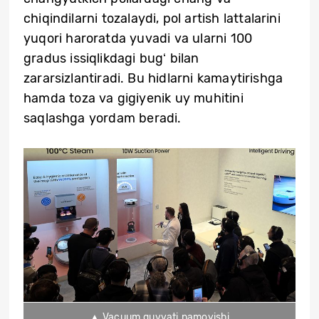
chiqindilarni tozalaydi, pol artish lattalarini
yuqori haroratda yuvadi va ularni 100
gradus issiqlikdagi bugʻ bilan
zararsizlantiradi. Bu hidlarni kamaytirishga
hamda toza va gigiyenik uy muhitini
saqlashga yordam beradi.
▲ Vacuum quvvati namoyishi