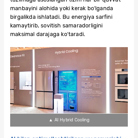
manbayini alohida yoki kerak boʻlganda
birgalikda ishlatadi. Bu energiya sarfini
kamaytirib, sovitish samaradorligini
maksimal darajaga koʻtaradi.
▲ AI Hybrid Cooling