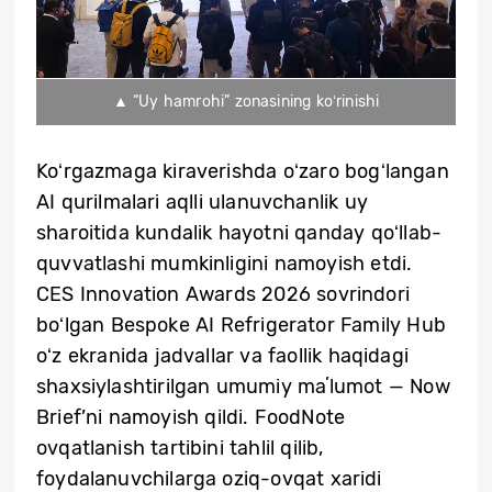
▲ “Uy hamrohi” zonasining koʻrinishi
Koʻrgazmaga kiraverishda oʻzaro bogʻlangan
AI qurilmalari aqlli ulanuvchanlik uy
sharoitida kundalik hayotni qanday qoʻllab-
quvvatlashi mumkinligini namoyish etdi.
CES Innovation Awards 2026 sovrindori
boʻlgan Bespoke AI Refrigerator Family Hub
oʻz ekranida jadvallar va faollik haqidagi
shaxsiylashtirilgan umumiy maʼlumot — Now
Brief’ni namoyish qildi. FoodNote
ovqatlanish tartibini tahlil qilib,
foydalanuvchilarga oziq-ovqat xaridi