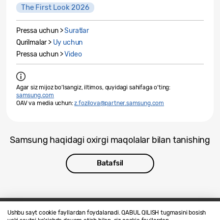
The First Look 2026
Pressa uchun >
Suratlar
Qurilmalar >
Uy uchun
Pressa uchun >
Video
Agar siz mijoz bo‘lsangiz, iltimos, quyidagi sahifaga o‘ting:
samsung.com
OAV va media uchun:
z.fozilova@partner.samsung.com
Samsung haqidagi oxirgi maqolalar bilan tanishing
Batafsil
Ushbu sayt cookie fayllardan foydalanadi. QABUL QILISH tugmasini bosish