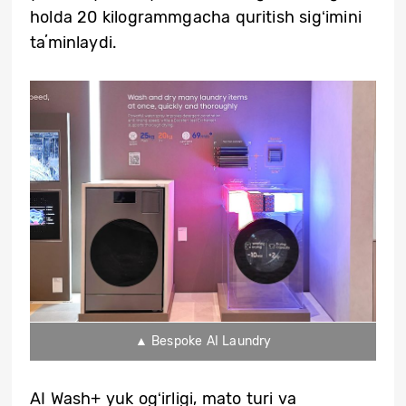
holda 20 kilogrammgacha quritish sigʻimini
taʼminlaydi.
▲ Bespoke AI Laundry
AI Wash+ yuk ogʻirligi, mato turi va