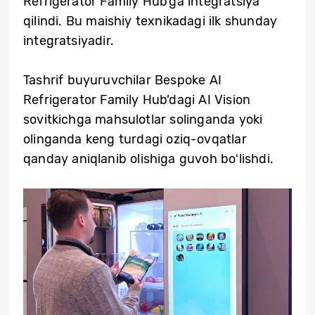
Refrigerator Family Hub’ga integratsiya
qilindi. Bu maishiy texnikadagi ilk shunday
integratsiyadir.
Tashrif buyuruvchilar Bespoke AI
Refrigerator Family Hub’dagi AI Vision
sovitkichga mahsulotlar solinganda yoki
olinganda keng turdagi oziq-ovqatlar
qanday aniqlanib olishiga guvoh boʻlishdi.