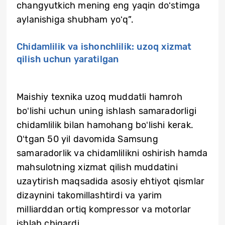
changyutkich mening eng yaqin doʻstimga
aylanishiga shubham yoʻq”.
Chidamlilik va ishonchlilik: uzoq xizmat
qilish uchun yaratilgan
Maishiy texnika uzoq muddatli hamroh
boʻlishi uchun uning ishlash samaradorligi
chidamlilik bilan hamohang boʻlishi kerak.
Oʻtgan 50 yil davomida Samsung
samaradorlik va chidamlilikni oshirish hamda
mahsulotning xizmat qilish muddatini
uzaytirish maqsadida asosiy ehtiyot qismlar
dizaynini takomillashtirdi va yarim
milliarddan ortiq kompressor va motorlar
ishlab chiqardi.