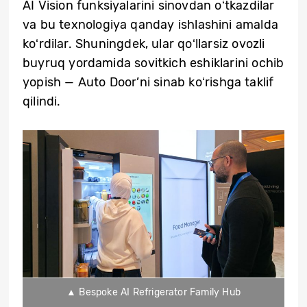
AI Vision funksiyalarini sinovdan oʻtkazdilar
va bu texnologiya qanday ishlashini amalda
koʻrdilar. Shuningdek, ular qoʻllarsiz ovozli
buyruq yordamida sovitkich eshiklarini ochib
yopish — Auto Door’ni sinab koʻrishga taklif
qilindi.
▲ Bespoke AI Refrigerator Family Hub