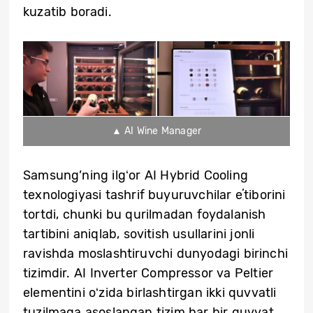
kuzatib boradi.
▲ AI Wine Manager
Samsung’ning ilgʻor AI Hybrid Cooling
texnologiyasi tashrif buyuruvchilar eʼtiborini
tortdi, chunki bu qurilmadan foydalanish
tartibini aniqlab, sovitish usullarini jonli
ravishda moslashtiruvchi dunyodagi birinchi
tizimdir. AI Inverter Compressor va Peltier
elementini oʻzida birlashtirgan ikki quvvatli
tuzilmaga asoslangan tizim har bir quvvat