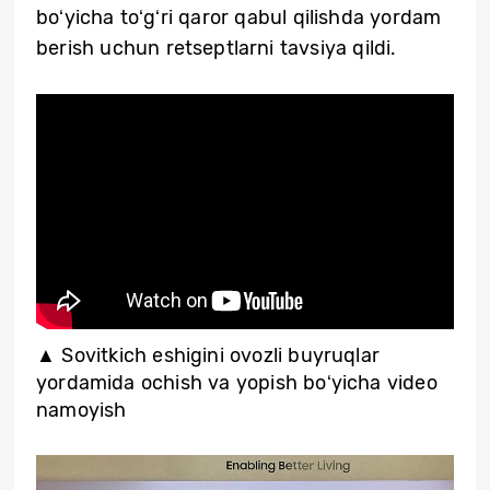
boʻyicha toʻgʻri qaror qabul qilishda yordam
berish uchun retseptlarni tavsiya qildi.
▲ Sovitkich eshigini ovozli buyruqlar
yordamida ochish va yopish boʻyicha video
namoyish