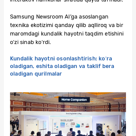
Samsung Newsroom AI’ga asoslangan
texnika ekotizimi qanday qilib aqlliroq va bir
maromdagi kundalik hayotni taqdim etishini
oʻzi sinab koʻrdi.
Kundalik hayotni osonlashtirish: koʻra
oladigan, eshita oladigan va taklif bera
oladigan qurilmalar