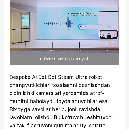
▲ Ovozli buyruq namoyishi
Bespoke AI Jet Bot Steam Ultra robot
changyutkichlari tozalashni boshlashdan
oldin ichki kameralari yordamida atrof-
muhitni baholaydi, foydalanuvchilar esa
Bixby’ga savollar berib, jonli ravishda
javoblarni olishdi. Bu koʻruvchi, eshituvchi
va taklif beruvchi qurilmalar uy ishlarini