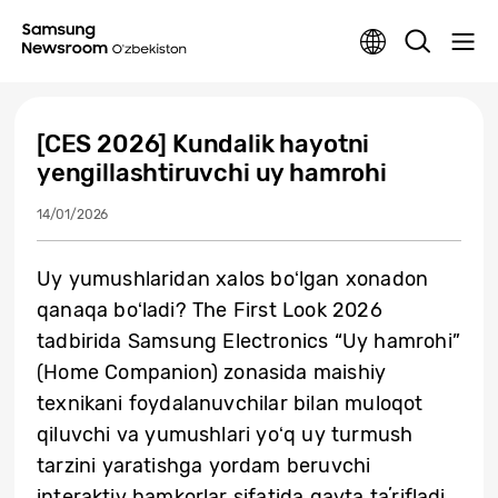
[CES 2026] Kundalik hayotni
yengillashtiruvchi uy hamrohi
14/01/2026
Uy yumushlaridan xalos boʻlgan xonadon
qanaqa boʻladi? The First Look 2026
tadbirida Samsung Electronics “Uy hamrohi”
(Home Companion) zonasida maishiy
texnikani foydalanuvchilar bilan muloqot
qiluvchi va yumushlari yoʻq uy turmush
tarzini yaratishga yordam beruvchi
interaktiv hamkorlar sifatida qayta taʼrifladi.