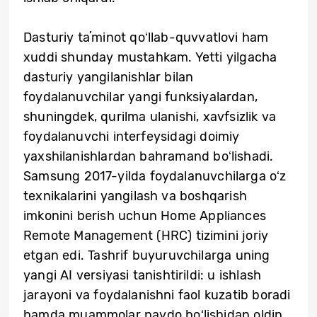
Dasturiy taʼminot qoʻllab-quvvatlovi ham
xuddi shunday mustahkam. Yetti yilgacha
dasturiy yangilanishlar bilan
foydalanuvchilar yangi funksiyalardan,
shuningdek, qurilma ulanishi, xavfsizlik va
foydalanuvchi interfeysidagi doimiy
yaxshilanishlardan bahramand boʻlishadi.
Samsung 2017-yilda foydalanuvchilarga oʻz
texnikalarini yangilash va boshqarish
imkonini berish uchun Home Appliances
Remote Management (HRC) tizimini joriy
etgan edi. Tashrif buyuruvchilarga uning
yangi AI versiyasi tanishtirildi: u ishlash
jarayoni va foydalanishni faol kuzatib boradi
hamda muammolar paydo boʻlishidan oldin