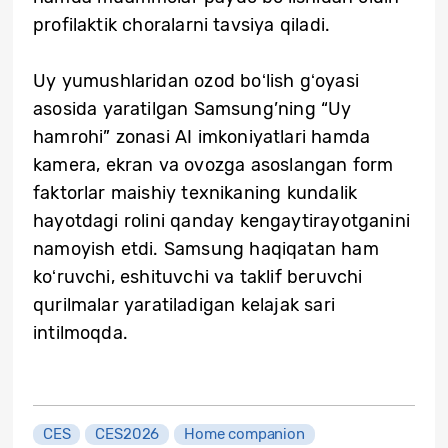
profilaktik choralarni tavsiya qiladi.
Uy yumushlaridan ozod boʻlish gʻoyasi
asosida yaratilgan Samsung’ning “Uy
hamrohi” zonasi AI imkoniyatlari hamda
kamera, ekran va ovozga asoslangan form
faktorlar maishiy texnikaning kundalik
hayotdagi rolini qanday kengaytirayotganini
namoyish etdi. Samsung haqiqatan ham
koʻruvchi, eshituvchi va taklif beruvchi
qurilmalar yaratiladigan kelajak sari
intilmoqda.
CES
CES2026
Home companion