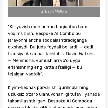
▲ David Watkins
“Kir yuvish men uchun haqiqatan ham
yoqimsiz ish. Bespoke AI Combo bu
jarayonni ancha soddalashtiradiganga
oʻxshaydi. Bu juda foydali boʻlardi, — dedi
fransiyalik sanoat tahlilchisi David Watkins.
— Menimcha, yumushlari yoʻq uyga
erishishning eng katta afzalligi — bu
tejalgan vaqtdir”.
Kiyim-kechak parvarishi qurilmalarning
uzluksiz oʻzaro ulanuvchanligi tufayli yanada
takomillashtirilgan. Bespoke AI Combo’da
maxsus bluzka sikli tanlanganda yuvishdan