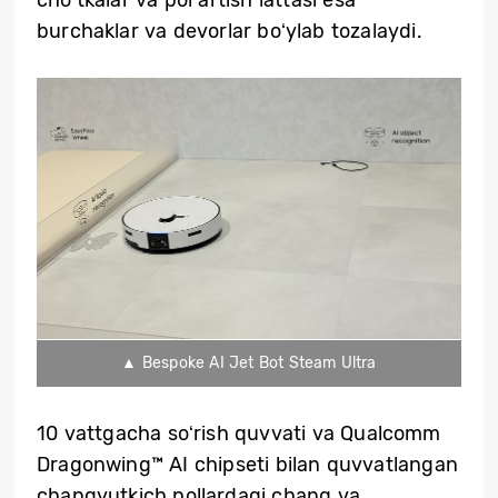
choʻtkalar va pol artish lattasi esa
burchaklar va devorlar boʻylab tozalaydi.
▲ Bespoke AI Jet Bot Steam Ultra
10 vattgacha soʻrish quvvati va Qualcomm
Dragonwing™ AI chipseti bilan quvvatlangan
changyutkich pollardagi chang va