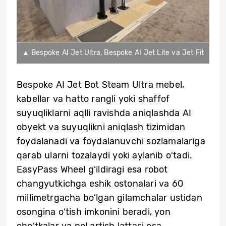
▲ Bespoke AI Jet Ultra, Bespoke AI Jet Lite va Jet Fit
Bespoke AI Jet Bot Steam Ultra mebel,
kabellar va hatto rangli yoki shaffof
suyuqliklarni aqlli ravishda aniqlashda AI
obyekt va suyuqlikni aniqlash tizimidan
foydalanadi va foydalanuvchi sozlamalariga
qarab ularni tozalaydi yoki aylanib oʻtadi.
EasyPass Wheel gʻildiragi esa robot
changyutkichga eshik ostonalari va 60
millimetrgacha boʻlgan gilamchalar ustidan
osongina oʻtish imkonini beradi, yon