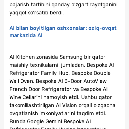
bajarish tartibini qanday oʻzgartirayotganini
yaqqol koʻrsatib berdi.
AI bilan boyitilgan oshxonalar: oziq-ovqat
markazida AI
AI Kitchen zonasida Samsung bir qator
maishiy texnikalarni, jumladan, Bespoke AI
Refrigerator Family Hub, Bespoke Double
Wall Oven, Bespoke AI 3-Door AutoView
French Door Refrigerator va Bespoke AI
Wine Cellar’ni namoyish etdi. Ushbu qator
takomillashtirilgan AI Vision orqali oʻzgacha
ovqatlanish imkoniyatlarini taqdim etdi.
Bunda Google Gemini Bespoke AI