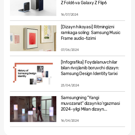
Z Fold6 va Galaxy Z Flip6
16/07/2024
[Dizayn hikoyasi] Ritmingizni
ramkaga soling: Samsung Music
Frame audio-tizimi
07/06/2024
[Infografika] Foydalanuvchilar
bilan rivojlanib boruvchi dizayn:
Samsung Design Identity tarixi
23/04/2024
Samsungning “Yangi
muvozanat” dizayn ko’rgazmasi
2024-yilgi Milan dizayn...
16/04/2024