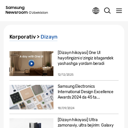
Korporativ >
Dizayn
[Dizayn hikoyasi] One UI
hayotingizni oʻzingiz istagandek
yashashga yordam beradi
12/12/2025
Samsung Electronics
International Design Excellence
Awards 2024 da 45 ta...
18/09/2024
[Dizayn hikoyasi] Ultra
zamonaviy, ultra bejirim: Galaxy