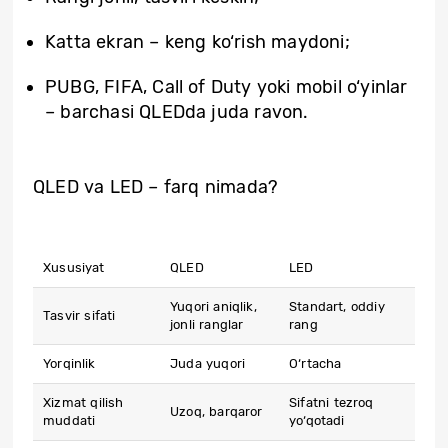
Katta ekran – keng ko‘rish maydoni;
PUBG, FIFA, Call of Duty yoki mobil o‘yinlar
– barchasi QLEDda juda ravon.
QLED va LED – farq nimada?
Xususiyat
QLED
LED
Yuqori aniqlik,
Standart, oddiy
Tasvir sifati
jonli ranglar
rang
Yorqinlik
Juda yuqori
O‘rtacha
Xizmat qilish
Sifatni tezroq
Uzoq, barqaror
muddati
yo‘qotadi