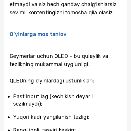
etmaydi va siz hech qanday chalg‘ishlarsiz
sevimli kontentingizni tomosha qila olasiz.
O‘yinlarga mos tanlov
Geymerlar uchun QLED – bu qulaylik va
tezlikning mukammal uyg‘unligi.
QLEDning o‘yinlardagi ustunliklari:
Past input lag (kechikish deyarli
sezilmaydi);
Yuqori kadr yangilanish tezligi;
Rangi jonli, tasviri keskin;