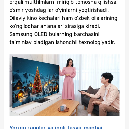
orqali multfilmlarni miriqib tomosha qilishsa,
o‘smir yoshdagilar o‘yinlarni yoqtirishadi.
Oilaviy kino kechalari ham o‘zbek oilalarining
ko‘ngilochar an’analari sirasiga kiradi.
Samsung QLED bularning barchasini
ta’minlay oladigan ishonchli texnologiyadir.
Yorqin ranglar va jonli tasvir manbai