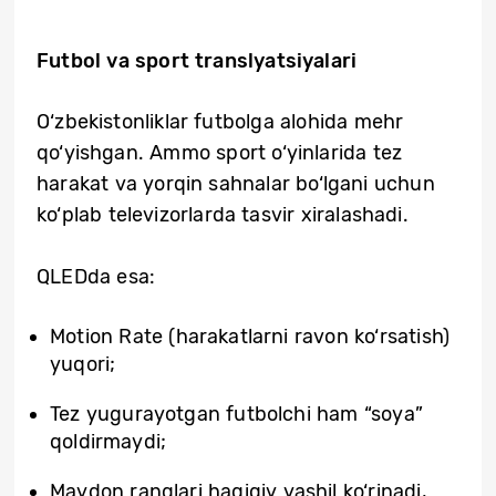
Futbol va sport translyatsiyalari
O‘zbekistonliklar futbolga alohida mehr
qo‘yishgan. Ammo sport o‘yinlarida tez
harakat va yorqin sahnalar bo‘lgani uchun
ko‘plab televizorlarda tasvir xiralashadi.
QLEDda esa:
Motion Rate (harakatlarni ravon ko‘rsatish)
yuqori;
Tez yugurayotgan futbolchi ham “soya”
qoldirmaydi;
Maydon ranglari haqiqiy yashil ko‘rinadi,