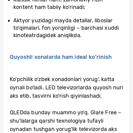
kontent ham tabiiy ko‘rinadi;
Aktyor yuzidagi mayda detallar, liboslar
to‘qimalari, fon yorqinligi – barchasi xuddi
kinoteatrdagidek aniqlikda.
Quyoshli xonalarda ham ideal ko‘rinish
Ko‘pchilik o‘zbek xonadonlari yorug‘, katta
oynali bo‘ladi. LED televizorlarda quyosh nuri
aks etib, tasvirni ko‘rish qiyinlashadi.
QLEDda bunday muammo yo‘q. Glare Free –
shu’lalarga qarshi texnologiya tufayli
oynadan tushgan yorug‘lik televizorda aks