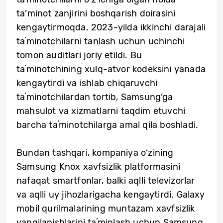
ta’minot zanjirini boshqarish doirasini
kengaytirmoqda. 2023-yilda ikkinchi darajali
taʼminotchilarni tanlash uchun uchinchi
tomon auditlari joriy etildi. Bu
taʼminotchining xulq-atvor kodeksini yanada
kengaytirdi va ishlab chiqaruvchi
taʼminotchilardan tortib, Samsung’ga
mahsulot va xizmatlarni taqdim etuvchi
barcha taʼminotchilarga amal qila boshladi.
Bundan tashqari, kompaniya oʻzining
Samsung Knox xavfsizlik platformasini
nafaqat smartfonlar, balki aqlli televizorlar
va aqlli uy jihozlarigacha kengaytirdi. Galaxy
mobil qurilmalarining muntazam xavfsizlik
yangilanishlarini taʼminlash uchun Samsung