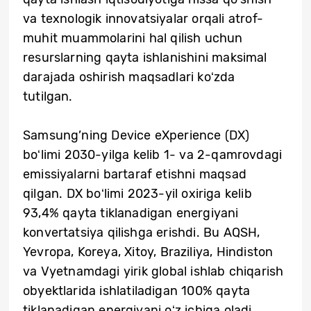
va texnologik innovatsiyalar orqali atrof-
muhit muammolarini hal qilish uchun
resurslarning qayta ishlanishini maksimal
darajada oshirish maqsadlari koʻzda
tutilgan.
Samsung’ning Device eXperience (DX)
boʻlimi 2030-yilga kelib 1- va 2-qamrovdagi
emissiyalarni bartaraf etishni maqsad
qilgan. DX boʻlimi 2023-yil oxiriga kelib
93,4% qayta tiklanadigan energiyani
konvertatsiya qilishga erishdi. Bu AQSH,
Yevropa, Koreya, Xitoy, Braziliya, Hindiston
va Vyetnamdagi yirik global ishlab chiqarish
obyektlarida ishlatiladigan 100% qayta
tiklanadigan energiyani oʻz ichiga oladi.