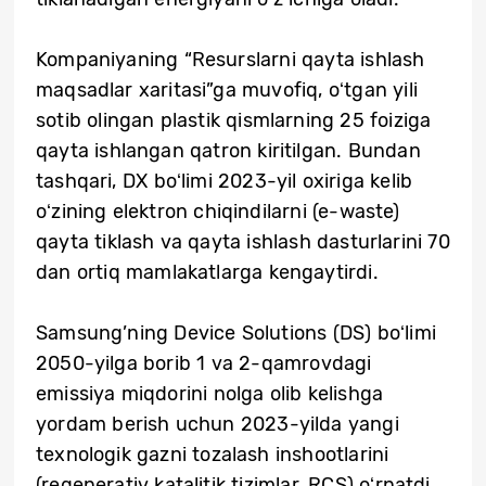
Kompaniyaning “Resurslarni qayta ishlash
maqsadlar xaritasi”ga muvofiq, oʻtgan yili
sotib olingan plastik qismlarning 25 foiziga
qayta ishlangan qatron kiritilgan. Bundan
tashqari, DX boʻlimi 2023-yil oxiriga kelib
oʻzining elektron chiqindilarni (e-waste)
qayta tiklash va qayta ishlash dasturlarini 70
dan ortiq mamlakatlarga kengaytirdi.
Samsung’ning Device Solutions (DS) boʻlimi
2050-yilga borib 1 va 2-qamrovdagi
emissiya miqdorini nolga olib kelishga
yordam berish uchun 2023-yilda yangi
texnologik gazni tozalash inshootlarini
(regenerativ katalitik tizimlar, RCS) oʻrnatdi