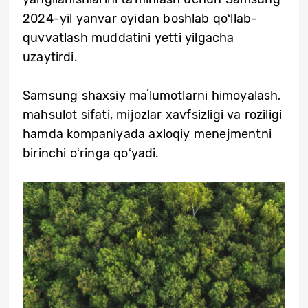
2024-yil yanvar oyidan boshlab qoʻllab-
quvvatlash muddatini yetti yilgacha
uzaytirdi.
Samsung shaxsiy maʼlumotlarni himoyalash,
mahsulot sifati, mijozlar xavfsizligi va roziligi
hamda kompaniyada axloqiy menejmentni
birinchi oʻringa qoʻyadi.