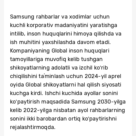
Samsung rahbarlar va xodimlar uchun
kuchli korporativ madaniyatini yaratishga
intilib, inson huquqlarini himoya qilishda va
ish muhitini yaxshilashda davom etadi.
Kompaniyaning Global inson huquqlari
tamoyillariga muvofiq kelib tushgan
shikoyatlarning adolatli va izchil koʻrib
chiqilishini taʼminlash uchun 2024-yil aprel
oyida Global shikoyatlarni hal qilish siyosati
kuchga kirdi. Ishchi kuchida ayollar sonini
koʻpaytirish maqsadida Samsung 2030-yilga
kelib 2022-yilga nisbatan ayol rahbarlarning
sonini ikki barobardan ortiq koʻpaytirishni
rejalashtirmoqda.