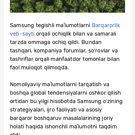
Samsung tegishli maʼlumotlarni
Barqarorlik
veb-sayti
orqali ochiqlik bilan va samarali
tarzda ommaga ochiq qildi. Bundan
tashqari, kompaniya forumlar, soʻrovlar va
tashriflar orqali manfaatdor tomonlar bilan
faol muloqot qilmoqda.
Nomoliyaviy maʼlumotlarni tarqatish va
boshqa global tendensiyalarni oshkor qilish
ortidan bu yilgi hisobotda Samsung oʻzining
strategiyalari, ijro faoliyati va asosiy
barqaror boshqaruv masalalarining joriy
holati haqida ishonchli maʼlumotni taqdim
etdi.