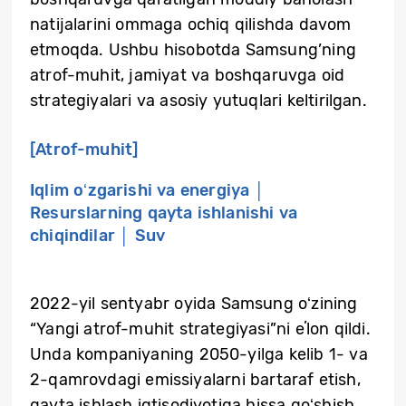
natijalarini ommaga ochiq qilishda davom
etmoqda. Ushbu hisobotda Samsung’ning
atrof-muhit, jamiyat va boshqaruvga oid
strategiyalari va asosiy yutuqlari keltirilgan.
[Atrof-muhit]
Iqlim oʻzgarishi va energiya │
Resurslarning qayta ishlanishi va
chiqindilar │ Suv
2022-yil sentyabr oyida Samsung oʻzining
“Yangi atrof-muhit strategiyasi”ni eʼlon qildi.
Unda kompaniyaning 2050-yilga kelib 1- va
2-qamrovdagi emissiyalarni bartaraf etish,
qayta ishlash iqtisodiyotiga hissa qoʻshish