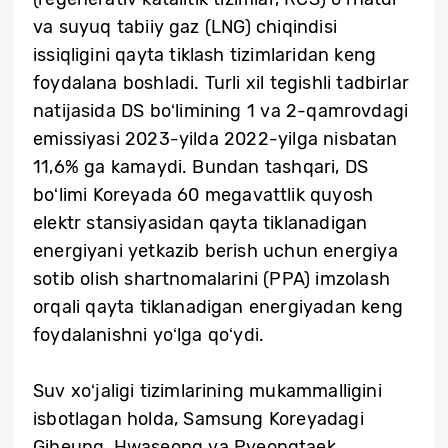
va suyuq tabiiy gaz (LNG) chiqindisi
issiqligini qayta tiklash tizimlaridan keng
foydalana boshladi. Turli xil tegishli tadbirlar
natijasida DS boʻlimining 1 va 2-qamrovdagi
emissiyasi 2023-yilda 2022-yilga nisbatan
11,6% ga kamaydi. Bundan tashqari, DS
boʻlimi Koreyada 60 megavattlik quyosh
elektr stansiyasidan qayta tiklanadigan
energiyani yetkazib berish uchun energiya
sotib olish shartnomalarini (PPA) imzolash
orqali qayta tiklanadigan energiyadan keng
foydalanishni yoʻlga qoʻydi.
Suv xoʻjaligi tizimlarining mukammalligini
isbotlagan holda, Samsung Koreyadagi
Giheung, Hwaseong va Pyeongtaek