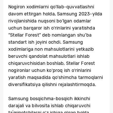
Nogiron xodimlarni qoʻllab-quvvatlashni
davom ettirgan holda, Samsung 2023-yilda
rivojlanishida nuqsoni boʻlgan odamlar
uchun barqaror ish oʻrinlarini yaratishda
“Stellar Forest” deb nomlangan shu’ba
standart ish joyini ochdi. Samsung
xodimlariga non mahsulotlarini yetkazib
beruvchi qandolat mahsulotlari ishlab
chiqaruvchisidan boshlab, Stellar Forest
nogironlar uchun koʻproq ish oʻrinlarini
yaratish maqsadida qoʻshimcha tarmoqlarni
diversifikatsiya qilishni rejalashtirmoqda.
Samsung bosqichma-bosqich ikkinchi
darajali va bilvosita ishlab chiqaruvchi
taʼminotchilarni oʻz ichiga olgan holda