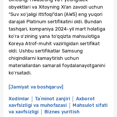
obyektlari va Xitoyning Xi’an zavodi uchun
“Suv xoʻjaligi ittifoqi”dan (AWS) eng yuqori
darajali Platinum sertifikatini oldi. Bundan
tashqari, kompaniya 2024-yil mart holatiga
koʻra oʻzining yana toʻqqizta mahsulotiga
Koreya Atrof-muhit vazirligidan sertifikat
oldi. Ushbu sertifikatlar Samsung
chiqindilarni kamaytirish uchun
materiallardan samarali foydalanayotganini
koʻrsatadi.
[Jamiyat va boshqaruv]
Xodimlar │ Taʼminot zanjiri │ Axborot
xavfsizligi va muhofazasi │ Mahsulot sifati
va xavfsizligi │ Biznes yuritish