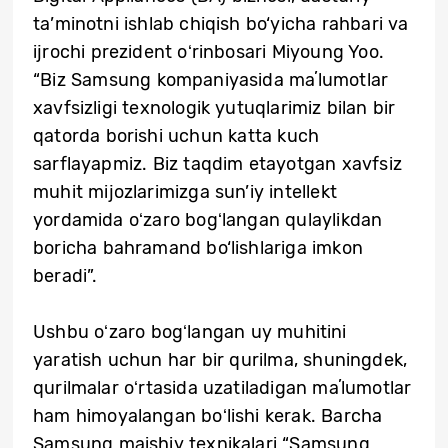
ta’minotni ishlab chiqish bo‘yicha rahbari va
ijrochi prezident oʻrinbosari Miyoung Yoo.
“Biz Samsung kompaniyasida maʼlumotlar
xavfsizligi texnologik yutuqlarimiz bilan bir
qatorda borishi uchun katta kuch
sarflayapmiz. Biz taqdim etayotgan xavfsiz
muhit mijozlarimizga sun’iy intellekt
yordamida oʻzaro bogʻlangan qulaylikdan
boricha bahramand bo‘lishlariga imkon
beradi”.
Ushbu oʻzaro bogʻlangan uy muhitini
yaratish uchun har bir qurilma, shuningdek,
qurilmalar oʻrtasida uzatiladigan maʼlumotlar
ham himoyalangan boʻlishi kerak. Barcha
Samsung maishiy texnikalari “Samsung