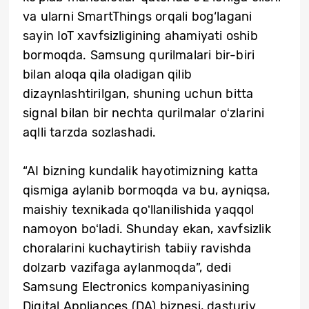
va ularni SmartThings orqali bog‘lagani
sayin IoT xavfsizligining ahamiyati oshib
bormoqda. Samsung qurilmalari bir-biri
bilan aloqa qila oladigan qilib
dizaynlashtirilgan, shuning uchun bitta
signal bilan bir nechta qurilmalar oʻzlarini
aqlli tarzda sozlashadi.
“AI bizning kundalik hayotimizning katta
qismiga aylanib bormoqda va bu, ayniqsa,
maishiy texnikada qoʻllanilishida yaqqol
namoyon boʻladi. Shunday ekan, xavfsizlik
choralarini kuchaytirish tabiiy ravishda
dolzarb vazifaga aylanmoqda”, dedi
Samsung Electronics kompaniyasining
Digital Appliances (DA) biznesi, dasturiy