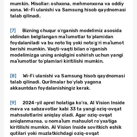
mumkin. Misollar: oshxona, mehmonxona va oddiy
xona. Wi-Fi ulanishi va Samsung hisob qaydnomasi
talab qilinadi.
[7]
Bizning chuqur oʻrganish modelimiz asosida
oldindan belgilangan maʼlumotlar toʻplamidan
foydalaniladi va bu notoʻliq yoki notoʻgʻri maʼlumot
berishi mumkin. Vaqti-vaqti bilan oʻrganish
modelimizga uning aniqligini oshirish uchun yangi
maʼlumotlar toʻplamlari kiritilishi mumkin.
[8]
Wi-Fi ulanishi va Samsung hisob qaydnomasi
talab qilinadi. Qurilmalar boʻylab yagona
akkauntdan foydalanishingiz kerak.
[9]
2024-yil aprel holatiga ko‘ra, AI Vision Inside
meva va sabzavotlar kabi 33 ta yangi oziq-ovqat
mahsulotlarini aniqlay oladi. Agar oziq-ovqat
aniqlanmansa, u nomaʼlum mahsulot roʻyxatiga
kiritilishi mumkin. AI Vision Inside sovitkich eshik
qutilari yoki muzlatkichdagi oziq-ovqat