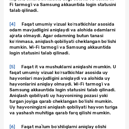
Fi tarmogʻi va Samsung akkauntida login statusini
talab qilinadi.
[4]
Faqat umumiy vizual koʻrsatkichlar asosida
odam mavjudligini aniqlaydi va alohida odamlarni
ajrata olmaydi. Agar odamning butun tanasi
koʻrinmasa, aniqlash qobiliyati cheklangan boʻlishi
mumkin. Wi-Fi tarmogʻi va Samsung akkauntida
login statusini talab qilinadi.
[5]
Faqat it va mushuklarni aniqlashi mumkin. U
faqat umumiy vizual koʻrsatkichlar asosida uy
hayvonlari mavjudligini aniqlaydi va alohida uy
hayvonlarini aniqlay olmaydi. Wi-Fi tarmogʻi va
Samsung akkauntida login statusini talab qilinadi.
Aniqlash qobiliyati uy hayvonining pozasi yoki
turgan joyiga qarab cheklangan boʻlishi mumkin.
Uy hayvoningizni aniqlash qobiliyati hayvon turiga
va yashash muhitiga qarab farq qilishi mumkin.
[6]
Faqat maʼlum boʻshliqlarni aniqlay olishi