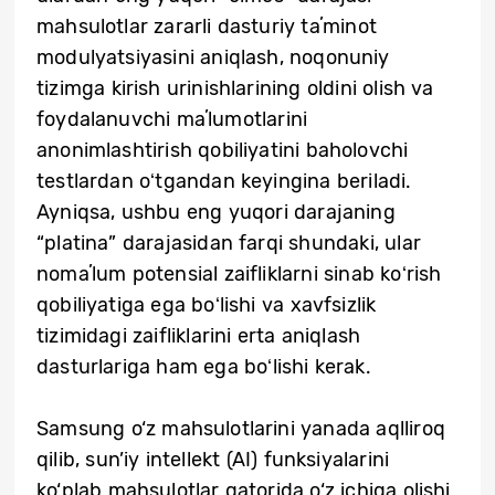
mahsulotlar zararli dasturiy taʼminot
modulyatsiyasini aniqlash, noqonuniy
tizimga kirish urinishlarining oldini olish va
foydalanuvchi maʼlumotlarini
anonimlashtirish qobiliyatini baholovchi
testlardan oʻtgandan keyingina beriladi.
Ayniqsa, ushbu eng yuqori darajaning
“platina” darajasidan farqi shundaki, ular
nomaʼlum potensial zaifliklarni sinab koʻrish
qobiliyatiga ega boʻlishi va xavfsizlik
tizimidagi zaifliklarini erta aniqlash
dasturlariga ham ega boʻlishi kerak.
Samsung o‘z mahsulotlarini yanada aqlliroq
qilib, sun’iy intellekt (AI) funksiyalarini
ko‘plab mahsulotlar qatorida o‘z ichiga olishi