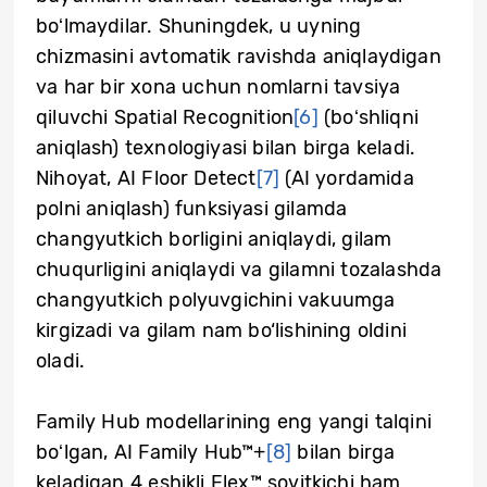
boʻlmaydilar. Shuningdek, u uyning
chizmasini avtomatik ravishda aniqlaydigan
va har bir xona uchun nomlarni tavsiya
qiluvchi Spatial Recognition
[6]
(boʻshliqni
aniqlash) texnologiyasi bilan birga keladi.
Nihoyat, AI Floor Detect
[7]
(AI yordamida
polni aniqlash) funksiyasi gilamda
changyutkich borligini aniqlaydi, gilam
chuqurligini aniqlaydi va gilamni tozalashda
changyutkich polyuvgichini vakuumga
kirgizadi va gilam nam bo‘lishining oldini
oladi.
Family Hub modellarining eng yangi talqini
boʻlgan, AI Family Hub™+
[8]
bilan birga
keladigan 4 eshikli Flex™ sovitkichi ham