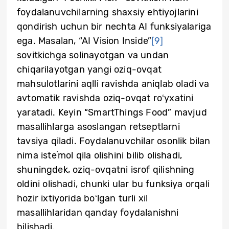
foydalanuvchilarning shaxsiy ehtiyojlarini
qondirish uchun bir nechta AI funksiyalariga
ega. Masalan, “AI Vision Inside”
[9]
sovitkichga solinayotgan va undan
chiqarilayotgan yangi oziq-ovqat
mahsulotlarini aqlli ravishda aniqlab oladi va
avtomatik ravishda oziq-ovqat roʻyxatini
yaratadi. Keyin “SmartThings Food” mavjud
masallihlarga asoslangan retseptlarni
tavsiya qiladi. Foydalanuvchilar osonlik bilan
nima isteʼmol qila olishini bilib olishadi,
shuningdek, oziq-ovqatni isrof qilishning
oldini olishadi, chunki ular bu funksiya orqali
hozir ixtiyorida boʻlgan turli xil
masallihlaridan qanday foydalanishni
bilishadi.