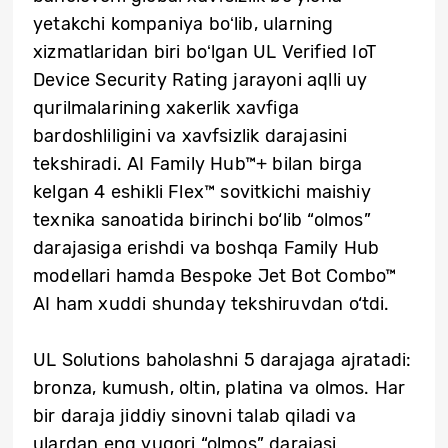
yetakchi kompaniya boʻlib, ularning
xizmatlaridan biri boʻlgan UL Verified IoT
Device Security Rating jarayoni aqlli uy
qurilmalarining xakerlik xavfiga
bardoshliligini va xavfsizlik darajasini
tekshiradi. AI Family Hub™+ bilan birga
kelgan 4 eshikli Flex™ sovitkichi maishiy
texnika sanoatida birinchi bo‘lib “olmos”
darajasiga erishdi va boshqa Family Hub
modellari hamda Bespoke Jet Bot Combo™
AI ham xuddi shunday tekshiruvdan o‘tdi.
UL Solutions baholashni 5 darajaga ajratadi:
bronza, kumush, oltin, platina va olmos. Har
bir daraja jiddiy sinovni talab qiladi va
ulardan eng yuqori “olmos” darajasi