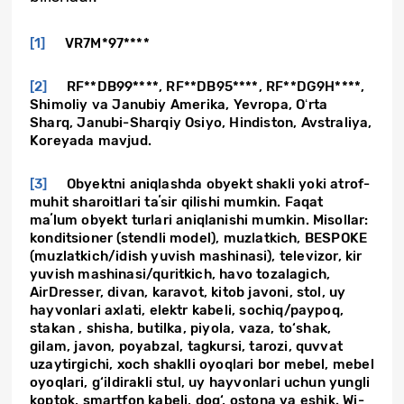
[1]
VR7M*97****
[2]
RF**DB99****, RF**DB95****, RF**DG9H****,
Shimoliy va Janubiy Amerika, Yevropa, Oʻrta
Sharq, Janubi-Sharqiy Osiyo, Hindiston, Avstraliya,
Koreyada mavjud.
[3]
Obyektni aniqlashda obyekt shakli yoki atrof-
muhit sharoitlari taʼsir qilishi mumkin. Faqat
maʼlum obyekt turlari aniqlanishi mumkin. Misollar:
konditsioner (stendli model), muzlatkich, BESPOKE
(muzlatkich/idish yuvish mashinasi), televizor, kir
yuvish mashinasi/quritkich, havo tozalagich,
AirDresser, divan, karavot, kitob javoni, stol, uy
hayvonlari axlati, elektr kabeli, sochiq/paypoq,
stakan , shisha, butilka, piyola, vaza, to‘shak,
gilam, javon, poyabzal, tagkursi, tarozi, quvvat
uzaytirgichi, xoch shaklli oyoqlari bor mebel, mebel
oyoqlari, g‘ildirakli stul, uy hayvonlari uchun yungli
koptok, smartfon kabeli, dog‘, ostona va eshik. Wi-