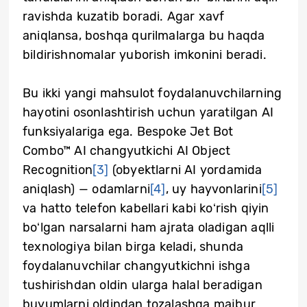
ravishda kuzatib boradi. Agar xavf
aniqlansa, boshqa qurilmalarga bu haqda
bildirishnomalar yuborish imkonini beradi.
Bu ikki yangi mahsulot foydalanuvchilarning
hayotini osonlashtirish uchun yaratilgan AI
funksiyalariga ega. Bespoke Jet Bot
Combo™ AI changyutkichi AI Object
Recognition
[3]
(obyektlarni AI yordamida
aniqlash) — odamlarni
[4]
, uy hayvonlarini
[5]
va hatto telefon kabellari kabi koʻrish qiyin
boʻlgan narsalarni ham ajrata oladigan aqlli
texnologiya bilan birga keladi, shunda
foydalanuvchilar changyutkichni ishga
tushirishdan oldin ularga halal beradigan
buyumlarni oldindan tozalashga majbur