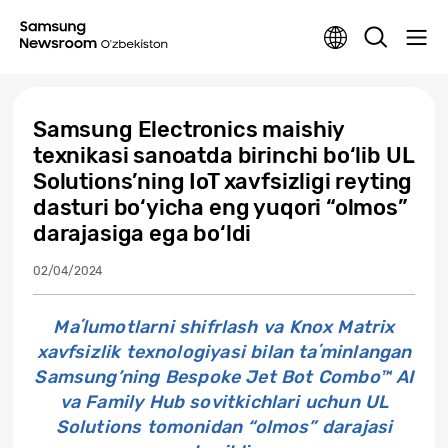
Samsung Electronics maishiy
texnikasi sanoatda birinchi bo‘lib UL
Solutions’ning IoT xavfsizligi reyting
dasturi bo‘yicha eng yuqori “olmos”
darajasiga ega bo‘ldi
02/04/2024
Maʼlumotlarni shifrlash va Knox Matrix
xavfsizlik texnologiyasi bilan taʼminlangan
Samsung’ning Bespoke Jet Bot Combo™ AI
va Family Hub sovitkichlari uchun UL
Solutions tomonidan “olmos” darajasi