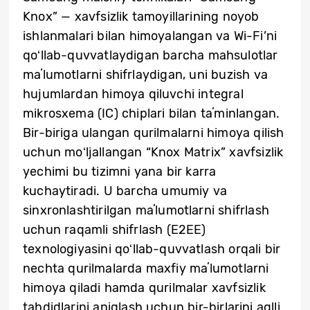
Knox” — xavfsizlik tamoyillarining noyob
ishlanmalari bilan himoyalangan va Wi-Fi’ni
qoʻllab-quvvatlaydigan barcha mahsulotlar
maʼlumotlarni shifrlaydigan, uni buzish va
hujumlardan himoya qiluvchi integral
mikrosxema (IC) chiplari bilan taʼminlangan.
Bir-biriga ulangan qurilmalarni himoya qilish
uchun moʻljallangan “Knox Matrix” xavfsizlik
yechimi bu tizimni yana bir karra
kuchaytiradi. U barcha umumiy va
sinxronlashtirilgan maʼlumotlarni shifrlash
uchun raqamli shifrlash (E2EE)
texnologiyasini qoʻllab-quvvatlash orqali bir
nechta qurilmalarda maxfiy maʼlumotlarni
himoya qiladi hamda qurilmalar xavfsizlik
tahdidlarini aniqlash uchun bir-birlarini aqlli