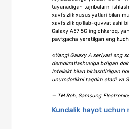
tayanadigan tajribalarni ishlas
xavfsizlik xususiyatlari bilan 
xavfsizlik qo’llab-quvvatlashi b
Galaxy A57 5G ingichkaroq, ya
paytgacha yaratilgan eng kuchli
«Yangi Galaxy A seriyasi eng so
demokratlashuviga bo’lgan doimi
Intellekt bilan birlashtirilgan
unumdorlikni taqdim etadi va SI
— TM Roh, Samsung Electronics q
Kundalik hayot uchun mo