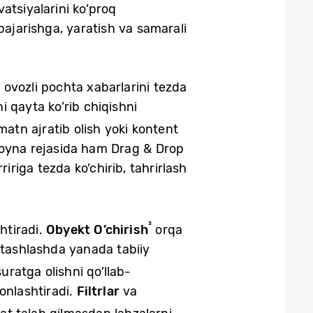
atsiyalarini ko’proq
bajarishga, yaratish va samarali
i ovozli pochta xabarlarini tezda
i qayta ko’rib chiqishni
atn ajratib olish yoki kontent
’p oyna rejasida ham Drag & Drop
riga tezda ko’chirib, tahrirlash
³
shtiradi.
Obyekt O’chirish
orqa
 tashlashda yanada tabiiy
uratga olishni qo’llab-
onlashtiradi.
Filtrlar
va