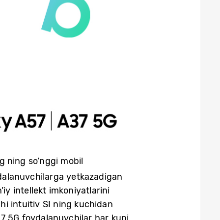
g ning so’nggi mobil
dalanuvchilarga yetkazadigan
y intellekt imkoniyatlarini
i intuitiv SI ning kuchidan
37 5G foydalanuvchilar har kuni