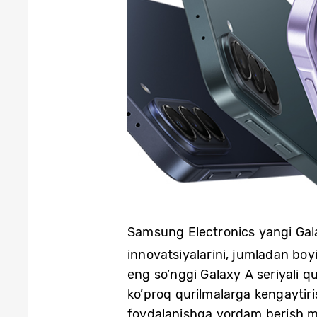
Samsung Electronics yangi Gala
innovatsiyalarini, jumladan boyit
eng so’nggi Galaxy A seriyali qu
ko’proq qurilmalarga kengaytiri
foydalanishga yordam berish ma