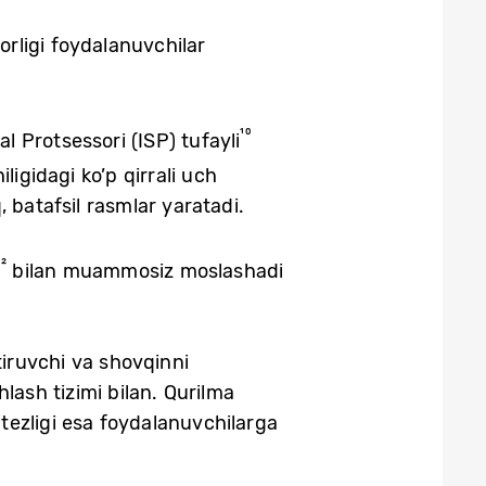
rligi foydalanuvchilar
¹⁰
 Protsessori (ISP) tufayli
ligidagi ko’p qirrali uch
 batafsil rasmlar yaratadi.
¹²
bilan muammosiz moslashadi
tiruvchi va shovqinni
lash tizimi bilan. Qurilma
tezligi esa foydalanuvchilarga