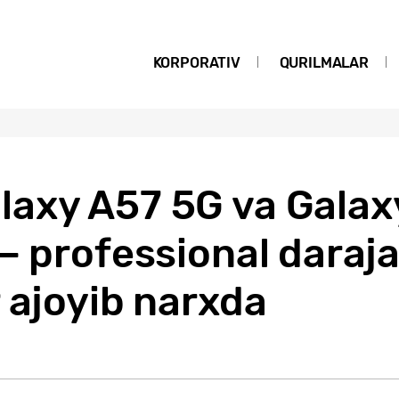
KORPORATIV
QURILMALAR
axy A57 5G va Galaxy
— professional daraj
 ajoyib narxda