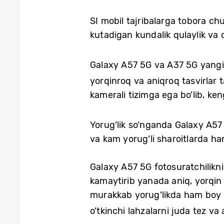
SI mobil tajribalarga tobora c
kutadigan kundalik qulaylik va
Galaxy A57 5G va A37 5G yangil
yorqinroq va aniqroq tasvirlar 
kamerali tizimga ega bo’lib, ke
Yorug’lik so’nganda Galaxy A5
va kam yorug’li sharoitlarda ha
Galaxy A57 5G fotosuratchilikni
kamaytirib yanada aniq, yorqin 
murakkab yorug’likda ham boy k
o’tkinchi lahzalarni juda tez va