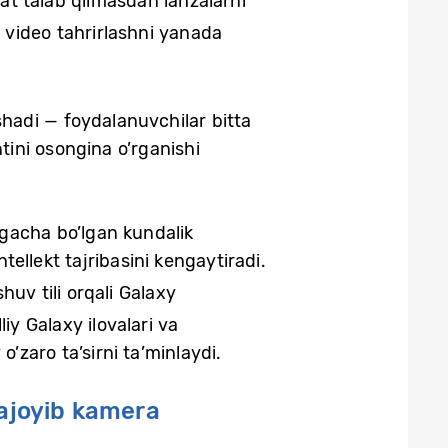
t talab qilmasdan lahzalarni
⁶
video tahrirlashni yanada
shadi — foydalanuvchilar bitta
ini osongina o’rganishi
shgacha bo’lgan kundalik
ntellekt tajribasini kengaytiradi.
uv tili orqali Galaxy
iy Galaxy ilovalari va
’zaro ta’sirni ta’minlaydi.
 ajoyib kamera