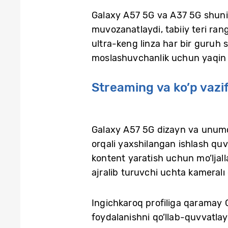
Galaxy A57 5G va A37 5G shuning
muvozanatlaydi, tabiiy teri ran
ultra-keng linza har bir guruh
moslashuvchanlik uchun yaqin m
Streaming va ko’p vazi
Galaxy A57 5G dizayn va unumdo
orqali yaxshilangan ishlash quvv
kontent yaratish uchun mo’ljal
ajralib turuvchi uchta kameralı o
Ingichkaroq profiliga qaramay 
foydalanishni qo’llab-quvvatla