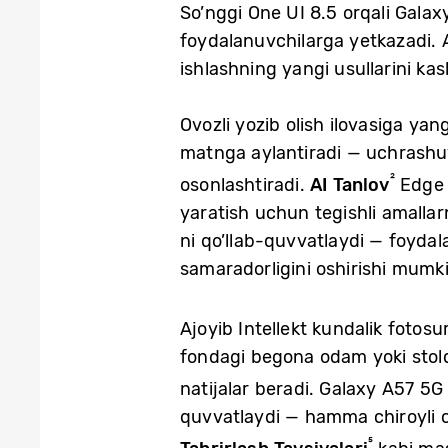
So’nggi One UI 8.5 orqali Gala
foydalanuvchilarga yetkazadi. A
ishlashning yangi usullarini ka
Ovozli yozib olish ilovasiga yan
matnga aylantiradi — uchrashuvl
²
osonlashtiradi.
AI Tanlov
Edge P
yaratish uchun tegishli amallarn
ni qo’llab-quvvatlaydi — foydal
samaradorligini oshirishi mumki
Ajoyib Intellekt kundalik fotosu
fondagi begona odam yoki stolda
natijalar beradi. Galaxy A57 5
quvvatlaydi — hamma chiroyli 
⁵