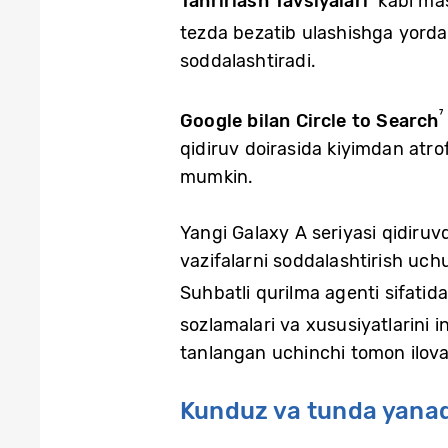
Tahrirlash Tavsiyalari
kabi mas
tezda bezatib ulashishga yord
soddalashtiradi.
⁷
Google bilan Circle to Search
qidiruv doirasida kiyimdan atr
mumkin.
Yangi Galaxy A seriyasi qidiruvd
vazifalarni soddalashtirish uchun
Suhbatli qurilma agenti sifati
sozlamalari va xususiyatlarini i
tanlangan uchinchi tomon ilovala
Kunduz va tunda yanada