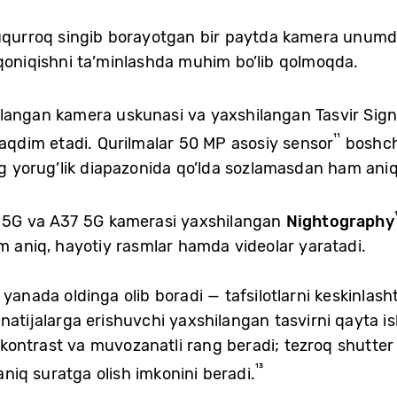
huqurroq singib borayotgan bir paytda kamera unumdo
 qoniqishni ta’minlashda muhim bo’lib qolmoqda.
angan kamera uskunasi va yaxshilangan Tasvir Signal
¹¹
taqdim etadi. Qurilmalar 50 MP asosiy sensor
boshchi
ng yorug’lik diapazonida qo’lda sozlamasdan ham aniq,
7 5G va A37 5G kamerasi yaxshilangan
Nightography
m aniq, hayotiy rasmlar hamda videolar yaratadi.
 yanada oldinga olib boradi — tafsilotlarni keskinlash
natijalarga erishuvchi yaxshilangan tasvirni qayta ish
ontrast va muvozanatli rang beradi; tezroq shutter 
¹³
 aniq suratga olish imkonini beradi.