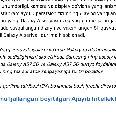
h unumdorligi, kamera va displеy bo’yicha yangilanish
mustahkamlaydi. Operatsion tizimning 6 avlod yangil
ilan yangi Galaxy A seriyasi uzoq vaqtga mo’ljallanga
nada sayqallangan dizayn va yaxshilangan SI-quvvatl
 Galaxy A seriyali qurilma hisoblanadi.
’nggi innovatsiyalarni ko’proq Galaxy foydalanuvchila
y sodiqligimizni aks ettiradi. Samsung ning asosiy i
 holda Galaxy A57 5G va Galaxy A37 5G dunyo foydalanu
 ning tez sur’atda kengayishiga turtki bo’ladi.»
urilma tajribasi (DX) bo’linmasi bosh ijrochi direktor
’ljallangan boyitilgan Ajoyib Intellek