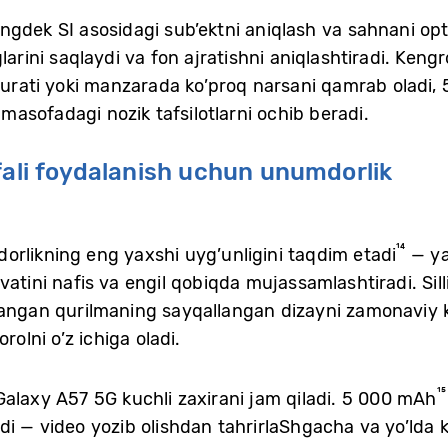
dek SI asosidagi sub’ektni aniqlash va sahnani optim
glarini saqlaydi va fon ajratishni aniqlashtiradi. Ken
 surati yoki manzarada ko’proq narsani qamrab oladi,
asofadagi nozik tafsilotlarni ochib beradi.
fali foydalanish uchun unumdorlik
¹⁴
rlikning eng yaxshi uyg’unligini taqdim etadi
— ya
atini nafis va engil qobiqda mujassamlashtiradi. Sill
langan qurilmaning sayqallangan dizayni zamonaviy ko
rolni o’z ichiga oladi.
¹⁵
Galaxy A57 5G kuchli zaxirani jam qiladi. 5 000 mAh
ydi — video yozib olishdan tahrirlaShgacha va yo’ld