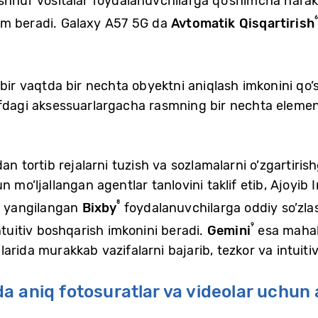
hhur vositalar foydalanuvchilarga qo’shimcha haraka
am beradi. Galaxy A57 5G da
Avtomatik Qisqartirish
bir vaqtda bir nechta obyektni aniqlash imkonini qo’
ofdagi aksessuarlargacha rasmning bir nechta element
an tortib rejalarni tuzish va sozlamalarni o’zgartiri
 mo’ljallangan agentlar tanlovini taklif etib, Ajoyib I
⁸
da yangilangan
Bixby
foydalanuvchilarga oddiy so’zlash
⁹
ntuitiv boshqarish imkonini beradi.
Gemini
esa mahall
rida murakkab vazifalarni bajarib, tezkor va intuitiv o
 aniq fotosuratlar va videolar uchun