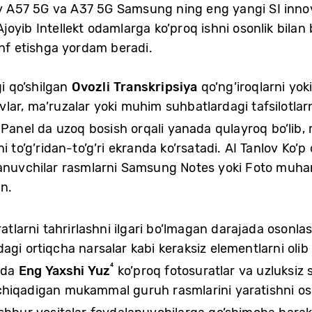
xy A57 5G va A37 5G Samsung ning eng yangi SI innov
joyib Intellekt odamlarga ko’proq ishni osonlik bilan 
shf etishga yordam beradi.
gi qo’shilgan
Ovozli Transkripsiya
qo’ng’iroqlarni yok
ar, ma’ruzalar yoki muhim suhbatlardagi tafsilotlarn
anel da uzoq bosish orqali yanada qulayroq bo’lib, m
i to’g’ridan-to’g’ri ekranda ko’rsatadi. AI Tanlov Ko
anuvchilar rasmlarni Samsung Notes yoki Foto muharri
n.
ratlarni tahrirlashni ilgari bo’lmagan darajada osonla
gi ortiqcha narsalar kabi keraksiz elementlarni olib
⁴
G da
Eng Yaxshi Yuz
ko’proq fotosuratlar va uzluksiz s
chiqadigan mukammal guruh rasmlarini yaratishni os