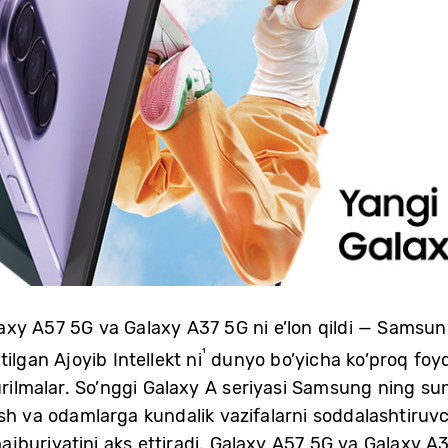
xy A57 5G va Galaxy A37 5G ni e’lon qildi — Samsun
¹
ilgan Ajoyib Intellekt ni
dunyo bo’yicha ko’proq foy
rilmalar. So’nggi Galaxy A seriyasi Samsung ning sun’i
sh va odamlarga kundalik vazifalarni soddalashtiruvch
jburiyatini aks ettiradi. Galaxy A57 5G va Galaxy A