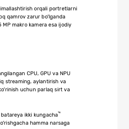
allashtirish orqali portretlarni
groq qamrov zarur bo’lganda
 5 MP makro kamera esa ijodiy
ngilangan CPU, GPU va NPU
iq streaming, aylantirish va
’rinish uchun parlaq sirt va
¹⁶
batareya ikki kungacha
a ko’rishgacha hamma narsaga