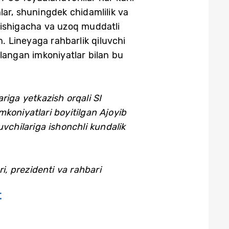
lar, shuningdek chidamlilik va
anishigacha va uzoq muddatli
n. Lineyaga rahbarlik qiluvchi
angan imkoniyatlar bilan bu
riga yetkazish orqali SI
mkoniyatlari boyitilgan Ajoyib
vchilariga ishonchli kundalik
i, prezidenti va rahbari
t