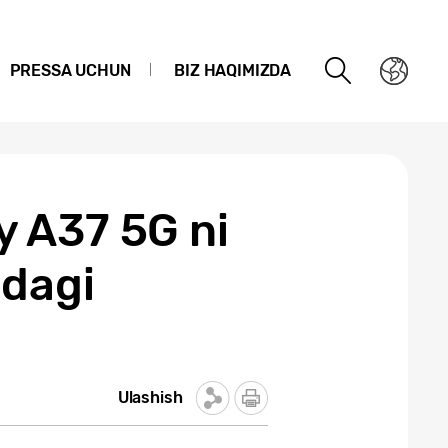
PRESSA UCHUN
BIZ HAQIMIZDA
 A37 5G ni
adagi
Ulashish