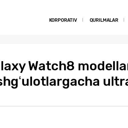
KORPORATIV
QURILMALAR
axy Watch8 modellar
shgʻulotlargacha ultr