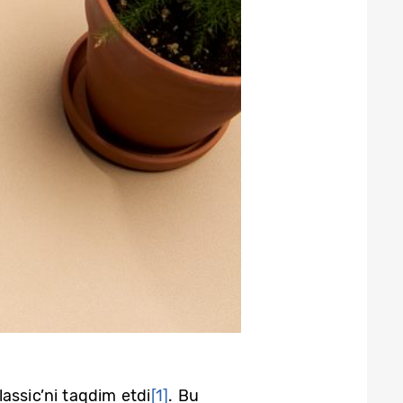
assic’ni taqdim etdi
[1]
. Bu