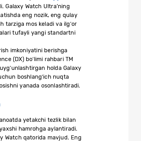
di. Galaxy Watch Ultra’ning
zatishda eng nozik, eng qulay
h tarziga mos keladi va ilgʻor
alari tufayli yangi standartni
rish imkoniyatini berishga
nce (DX) boʻlimi rahbari TM
an uygʻunlashtirgan holda Galaxy
 uchun boshlangʻich nuqta
osishni yanada osonlashtiradi.
n
sanoatda yetakchi tezlik bilan
 yaxshi hamrohga aylantiradi.
xy Watch qatorida mavjud. Eng