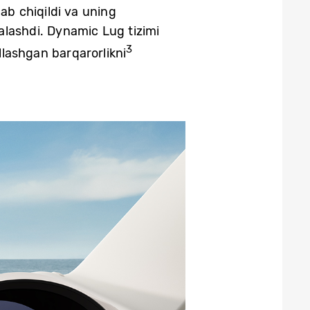
ab chiqildi va uning
alashdi. Dynamic Lug tizimi
3
llashgan barqarorlikni