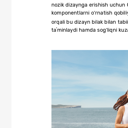
nozik dizaynga erishish uchun G
komponentlarni oʻrnatish qobil
orqali bu dizayn bilak bilan tab
taʼminlaydi hamda sogʻliqni kuza