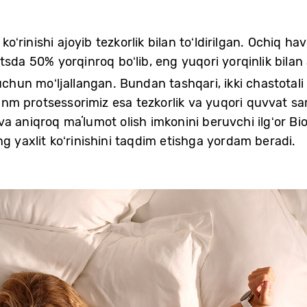
ʻrinishi ajoyib tezkorlik bilan toʻldirilgan. Ochiq h
tsda 50% yorqinroq boʻlib, eng yuqori yorqinlik bilan 
uchun moʻljallangan. Bundan tashqari, ikki chastota
3 nm protsessorimiz esa tezkorlik va yuqori quvvat sa
a aniqroq maʼlumot olish imkonini beruvchi ilgʻor Bi
ng yaxlit koʻrinishini taqdim etishga yordam beradi.