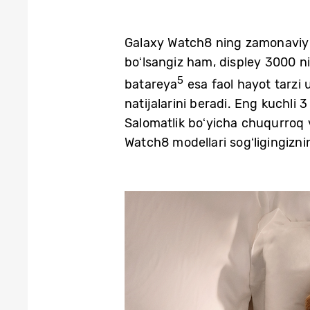
Galaxy Watch8 ning zamonaviy ko
boʻlsangiz ham, displey 3000 ni
5
batareya
esa faol hayot tarzi 
natijalarini beradi. Eng kuchli 
Salomatlik boʻyicha chuqurroq v
Watch8 modellari sogʻligingizni