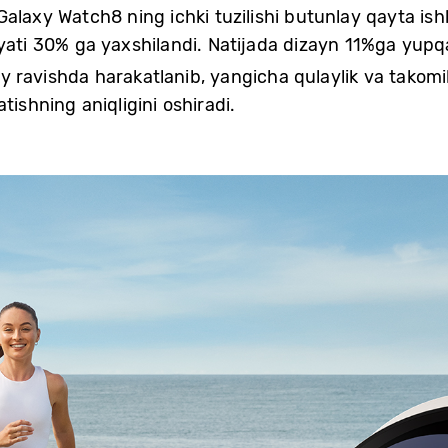
alaxy Watch8 ning ichki tuzilishi butunlay qayta ishl
iyati 30% ga yaxshilandi. Natijada dizayn 11%ga yupq
iiy ravishda harakatlanib, yangicha qulaylik va takomi
tishning aniqligini oshiradi.