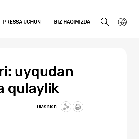
PRESSA UCHUN
BIZ HAQIMIZDA
i: uyqudan
a qulaylik
Ulashish