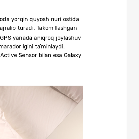
avoda yorqin quyosh nuri ostida
ajralib turadi. Takomillashgan
li GPS yanada aniqroq joylashuv
maradorligini taʼminlaydi.
oActive Sensor bilan esa Galaxy