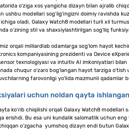
torida oʻziga xos yangicha dizayn bilan ajralib chiq
 ushbu modellari sogʻligʻingizni doimiy ravishda ku
 ichiga oladi. Galaxy Watch8 modellari turli xil turmus
a oʻzining stil va shaxsiylashtirilgan sogʻliq funksiy
imiz orqali milliardlab odamlarga sogʻlom hayot kechi
ronics kompaniyasining prezidenti va Device eXperie
sensor texnologiyasi va intuitiv AI imkoniyatlari bil
nada chuqur oʻzaro bogʻlangan hayot tarziga oʻtish
nuvchilarning farovonligi yoʻlida mazmunli qadamlar b
ksiyalari uchun noldan qayta ishlanga
ayta koʻrib chiqilishi orqali Galaxy Watch8 modellari 
hga erishdi. Bu esa uni kundalik salomatlik uchun eng
a chiqqan oʻzgacha yumshoq dizayn endi butun Gala