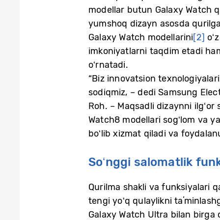
modellar butun Galaxy Watch qa
yumshoq dizayn asosda qurilgan
Galaxy Watch modellarini
[2]
oʻz
imkoniyatlarni taqdim etadi hamd
oʻrnatadi.
“Biz innovatsion texnologiyalar
sodiqmiz, – dedi Samsung Elect
Roh. – Maqsadli dizaynni ilgʻor 
Watch8 modellari sogʻlom va ya
boʻlib xizmat qiladi va foydala
Soʻnggi salomatlik fun
Qurilma shakli va funksiyalari q
tengi yoʻq qulaylikni taʼminlas
Galaxy Watch Ultra bilan birg