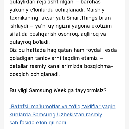
qulayliklari rejalashtirilgan — barchasi
yakuniy e’lonlarda ochiqlanadi. Maishiy
texnikaning aksariyati SmartThings bilan
ishlaydi — ya’ni uyingizni yagona ekotizim
sifatida boshqarish osonroq, aqlliroq va
qulayroq bo‘ladi.
Biz bu haftada haqiqatan ham foydali, esda
qoladigan tanlovlarni taqdim etamiz —
detallar rasmiy kanallarimizda bosqichma-
bosqich ochiqlanadi.
Bu yilgi Samsung Week ga tayyormisiz?
Batafsil ma’lumotlar va to‘liq takliflar yaqin
kunlarda Samsung Uzbekistan rasmiy
sahifasida e’lon qilinadi.