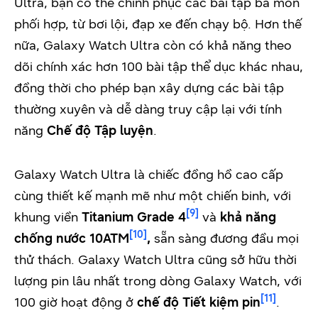
Ultra, bạn có thể chinh phục các bài tập ba môn
phối hợp, từ bơi lội, đạp xe đến chạy bộ. Hơn thế
nữa, Galaxy Watch Ultra còn có khả năng theo
dõi chính xác hơn 100 bài tập thể dục khác nhau,
đồng thời cho phép bạn xây dựng các bài tập
thường xuyên và dễ dàng truy cập lại với tính
năng
Chế độ Tập luyện
.
Galaxy Watch Ultra là chiếc đồng hồ cao cấp
cùng thiết kế mạnh mẽ như một chiến binh, với
[9]
khung viền
Titanium Grade 4
và
khả năng
[10]
chống nước 10ATM
,
sẵn sàng đương đầu mọi
thử thách. Galaxy Watch Ultra cũng sở hữu thời
lượng pin lâu nhất trong dòng Galaxy Watch, với
[11]
100 giờ hoạt động ở
chế độ Tiết kiệm pin
.