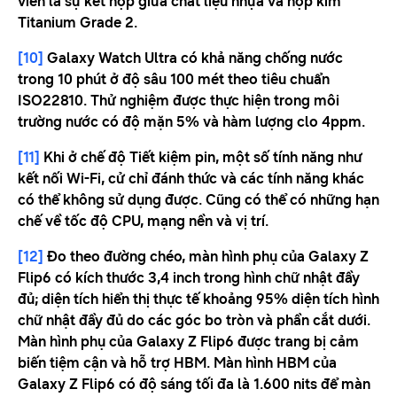
viền là sự kết hợp giữa chất liệu nhựa và hợp kim
Titanium Grade 2.
[10]
Galaxy Watch Ultra có khả năng chống nước
trong 10 phút ở độ sâu 100 mét theo tiêu chuẩn
ISO22810. Thử nghiệm được thực hiện trong môi
trường nước có độ mặn 5% và hàm lượng clo 4ppm.
[11]
Khi ở chế độ Tiết kiệm pin, một số tính năng như
kết nối Wi-Fi, cử chỉ đánh thức và các tính năng khác
có thể không sử dụng được. Cũng có thể có những hạn
chế về tốc độ CPU, mạng nền và vị trí.
[12]
Đo theo đường chéo, màn hình phụ của Galaxy Z
Flip6 có kích thước 3,4 inch trong hình chữ nhật đầy
đủ; diện tích hiển thị thực tế khoảng 95% diện tích hình
chữ nhật đầy đủ do các góc bo tròn và phần cắt dưới.
Màn hình phụ của Galaxy Z Flip6 được trang bị cảm
biến tiệm cận và hỗ trợ HBM. Màn hình HBM của
Galaxy Z Flip6 có độ sáng tối đa là 1.600 nits để màn