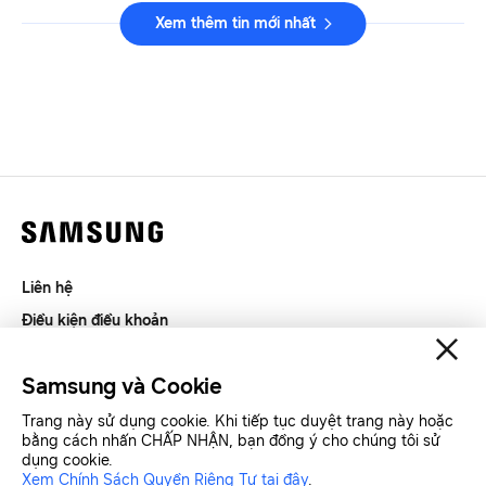
Xem thêm tin mới nhất
Liên hệ
Điều kiện điều khoản
Riêng tư và thu thập thông tin
Samsung và Cookie
SAMSUNG.COM
Trang này sử dụng cookie. Khi tiếp tục duyệt trang này hoặc
bằng cách nhấn CHẤP NHẬN, bạn đồng ý cho chúng tôi sử
Copyright© SAMSUNG All Rights Reserved.
dụng cookie.
Xem Chính Sách Quyền Riêng Tư tại đây
.