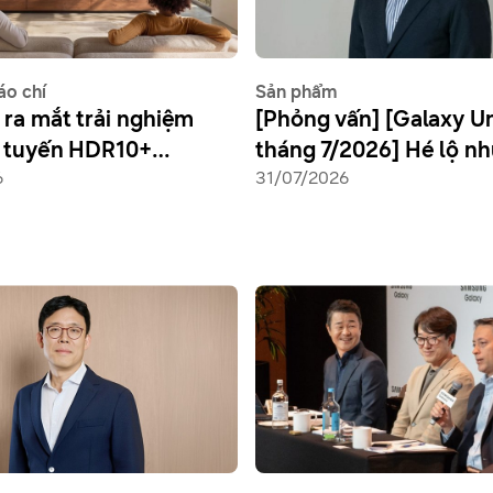
áo chí
Sản phẩm
ra mắt trải nghiệm
[Phỏng vấn] [Galaxy 
c tuyến HDR10+
tháng 7/2026] Hé lộ n
 đầu tiên trên thế
6
nghệ kỹ thuật đằng sau
31/07/2026
 Prime Video
Galaxy Z mới nhất