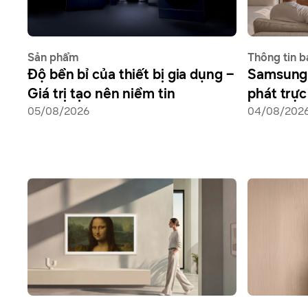
Sản phẩm
Thông tin b
Độ bền bỉ của thiết bị gia dụng –
Samsung 
Giá trị tạo nên niềm tin
phát trự
05/08/2026
ADVANCED
04/08/202
giới cùng