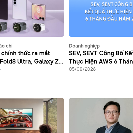
áo chí
Doanh nghiệp
chính thức ra mắt
SEV, SEVT Công Bố Kế
Fold8 Ultra, Galaxy Z
Thực Hiện AWS 6 Thá
laxy Z Flip8, Galaxy
6
Năm 2026
05/08/2026
tra2 và Galaxy Watch9