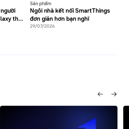
Sản phẩm
 người
Ngôi nhà kết nối SmartThings
laxy thế
đơn giản hơn bạn nghĩ
ại Đông
29/07/2026
ơng khi
ổng kết