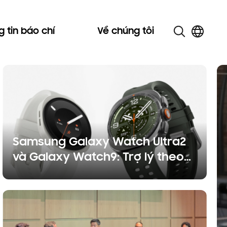
 tin báo chí
Về chúng tôi
Samsung Galaxy Watch Ultra2
và Galaxy Watch9: Trợ lý theo
dõi sức khỏe trên cổ tay