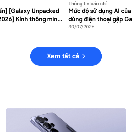
Thông tin báo chí
ấn] [Galaxy Unpacked
Mức độ sử dụng AI của
2026] Kính thông minh:
dùng điện thoại gập Ga
 đầu cho giao diện AI
hệ thứ 7 tăng trưởng t
30/07/2026
hế hệ tiếp theo
Nam Á và Châu Đại Dư
điện thoại tiếp tục là c
nối chính tới AI
Xem tất cả