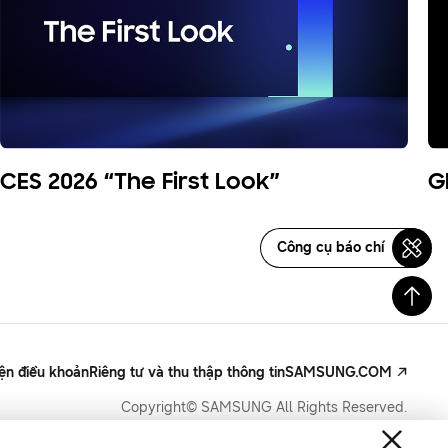
CES 2026 “The First Look”
G
Công cụ báo chí
iện điều khoản
Riêng tư và thu thập thông tin
SAMSUNG.COM
Copyright© SAMSUNG All Rights Reserved.