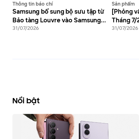
Thông tin báo chí
Sản phẩm
Samsung bổ sung bộ sưu tập từ
[Phỏng v
Bảo tàng Louvre vào Samsung
Tháng 7/
Art Store
31/07/2026
Bước khởi
31/07/2026
di dộng t
Nổi bật