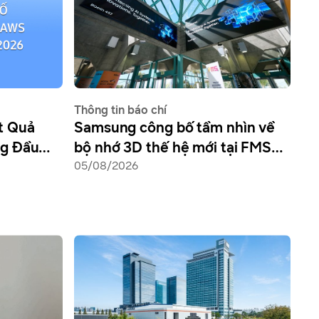
Thông tin báo chí
t Quả
Samsung công bố tầm nhìn về
ng Đầu
bộ nhớ 3D thế hệ mới tại FMS
2026, định hình tương lai của hạ
05/08/2026
tầng AI