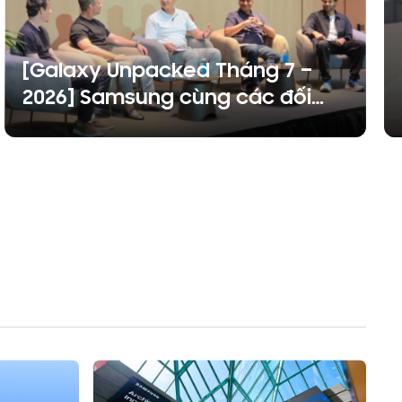
[Galaxy Unpacked Tháng 7 –
2026] Samsung cùng các đối
tác kiến tạo tương lai chăm sóc
sức khỏe kết nối: Từ những tín
hiệu đầu tiên đến những thay
đổi bền vững