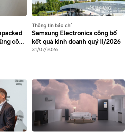
Thông tin báo chí
Unpacked
Samsung Electronics công bố
hững công
kết quả kinh doanh quý II/2026
 thế hệ
31/07/2026