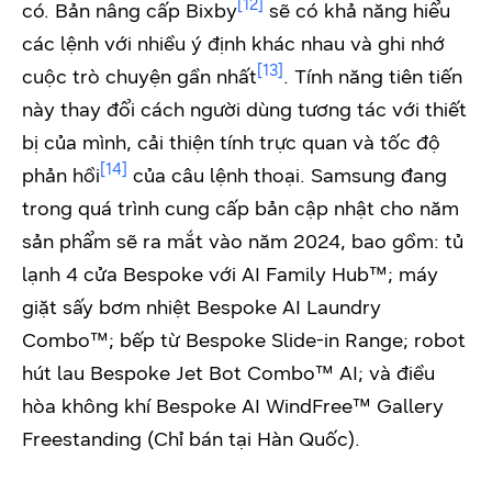
[12]
có. Bản nâng cấp Bixby
sẽ có khả năng hiểu
các lệnh với nhiều ý định khác nhau và ghi nhớ
[13]
cuộc trò chuyện gần nhất
. Tính năng tiên tiến
này thay đổi cách người dùng tương tác với thiết
bị của mình, cải thiện tính trực quan và tốc độ
[14]
phản hồi
của câu lệnh thoại. Samsung đang
trong quá trình cung cấp bản cập nhật cho năm
sản phẩm sẽ ra mắt vào năm 2024, bao gồm: tủ
lạnh 4 cửa Bespoke với AI Family Hub™; máy
giặt sấy bơm nhiệt Bespoke AI Laundry
Combo™; bếp từ Bespoke Slide-in Range; robot
hút lau Bespoke Jet Bot Combo™ AI; và điều
hòa không khí Bespoke AI WindFree™ Gallery
Freestanding (Chỉ bán tại Hàn Quốc).