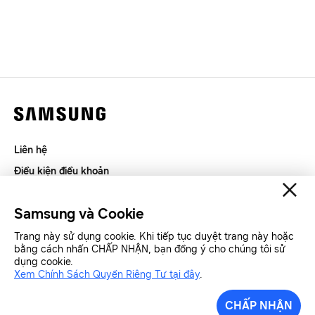
Liên hệ
Điều kiện điều khoản
Riêng tư và thu thập thông tin
Samsung và Cookie
SAMSUNG.COM
Trang này sử dụng cookie. Khi tiếp tục duyệt trang này hoặc
bằng cách nhấn CHẤP NHẬN, bạn đồng ý cho chúng tôi sử
Copyright© SAMSUNG All Rights Reserved.
dụng cookie.
Xem Chính Sách Quyền Riêng Tư tại đây
.
Samsung Việt Nam
Samsung Xin chào
CHẤP NHẬN