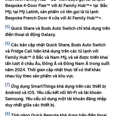
Bespoke 4-Door Flex™ với AI Family Hub™+ tại Bắc
Mỹ; tại Mỹ Latinh, sản phẩm có tên gọi là tủ lạnh
Bespoke French Door 4 cửa với AI Family Hub™+.
[5]
Quick Share và Buds Auto Switch chỉ khả dụng trên
điện thoại di động Galaxy.
[6]
Các bản cập nhật Quick Share, Buds Auto Switch
và Fridge Call hiện khả dụng trên các tủ lạnh với
Family Hub™ ở Bắc và Nam Mỹ, và sẽ được triển khai
lần lượt ở châu Âu, Đông Á và Đông Nam Á trong suốt
năm 2024. Thời gian cập nhật thực tế có thể khác
nhau tùy theo sản phẩm và khu vực.
[7]
Ứng dụng SmartThings khả dụng trên các thiết bị
Android và iOS. Yêu cầu kết nối Wi-Fi và tài khoản
Samsung. Yêu cầu sử dụng một tài khoản đăng nhập
duy nhất giữa các thiết bị.
[8]
Tính năng Quick Remote khả dụng trên điện thoại