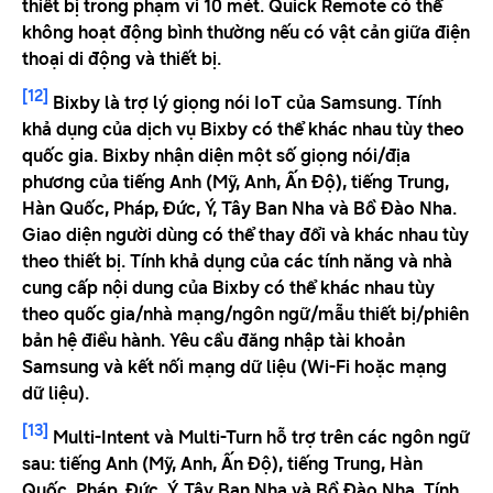
thiết bị trong phạm vi 10 mét. Quick Remote có thể
không hoạt động bình thường nếu có vật cản giữa điện
thoại di động và thiết bị.
[12]
Bixby là trợ lý giọng nói IoT của Samsung. Tính
khả dụng của dịch vụ Bixby có thể khác nhau tùy theo
quốc gia. Bixby nhận diện một số giọng nói/địa
phương của tiếng Anh (Mỹ, Anh, Ấn Độ), tiếng Trung,
Hàn Quốc, Pháp, Đức, Ý, Tây Ban Nha và Bồ Đào Nha.
Giao diện người dùng có thể thay đổi và khác nhau tùy
theo thiết bị. Tính khả dụng của các tính năng và nhà
cung cấp nội dung của Bixby có thể khác nhau tùy
theo quốc gia/nhà mạng/ngôn ngữ/mẫu thiết bị/phiên
bản hệ điều hành. Yêu cầu đăng nhập tài khoản
Samsung và kết nối mạng dữ liệu (Wi-Fi hoặc mạng
dữ liệu).
[13]
Multi-Intent và Multi-Turn hỗ trợ trên các ngôn ngữ
sau: tiếng Anh (Mỹ, Anh, Ấn Độ), tiếng Trung, Hàn
Quốc, Pháp, Đức, Ý, Tây Ban Nha và Bồ Đào Nha. Tính