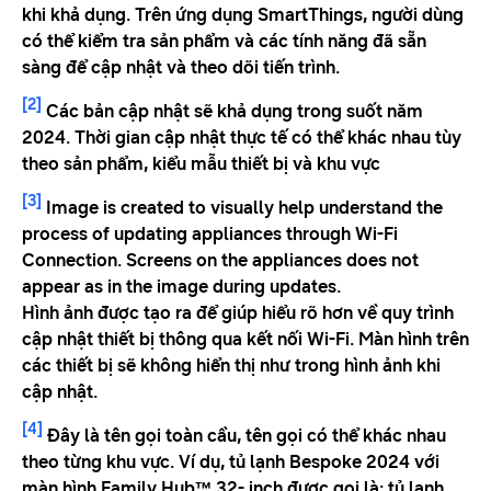
khi khả dụng. Trên ứng dụng SmartThings, người dùng
có thể kiểm tra sản phẩm và các tính năng đã sẵn
sàng để cập nhật và theo dõi tiến trình.
[2]
Các bản cập nhật sẽ khả dụng trong suốt năm
2024. Thời gian cập nhật thực tế có thể khác nhau tùy
theo sản phẩm, kiểu mẫu thiết bị và khu vực
[3]
Image is created to visually help understand the
process of updating appliances through Wi-Fi
Connection. Screens on the appliances does not
appear as in the image during updates.
Hình ảnh được tạo ra để giúp hiểu rõ hơn về quy trình
cập nhật thiết bị thông qua kết nối Wi-Fi. Màn hình trên
các thiết bị sẽ không hiển thị như trong hình ảnh khi
cập nhật.
[4]
Đây là tên gọi toàn cầu, tên gọi có thể khác nhau
theo từng khu vực. Ví dụ, tủ lạnh Bespoke 2024 với
màn hình Family Hub™ 32- inch được gọi là: tủ lạnh