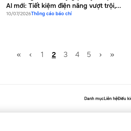
AI mới: Tiết kiệm điện năng vượt trội,
chăm sóc sợi vải thông minh hơn
10/07/2026
Thông cáo báo chí
1
2
3
4
5
Danh mục
Liên hệ
Điều k