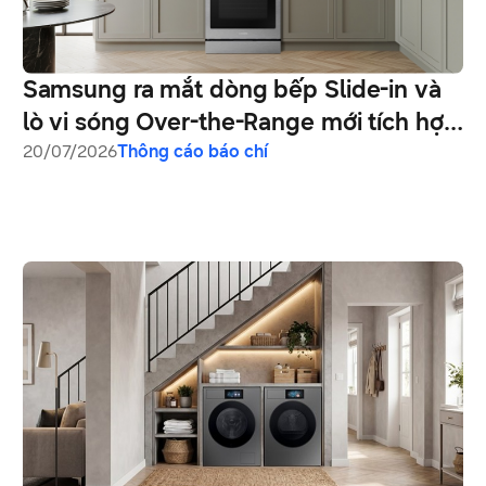
Samsung ra mắt dòng bếp Slide-in và
lò vi sóng Over-the-Range mới tích hợp
Air Fry Max
20/07/2026
Thông cáo báo chí