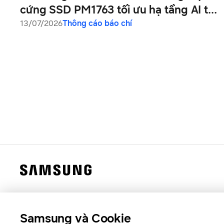
cứng SSD PM1763 tối ưu hạ tầng AI thế
hệ mới
13/07/2026
Thông cáo báo chí
Samsung và Cookie
Samsung Việt Nam
Samsung Xin chào