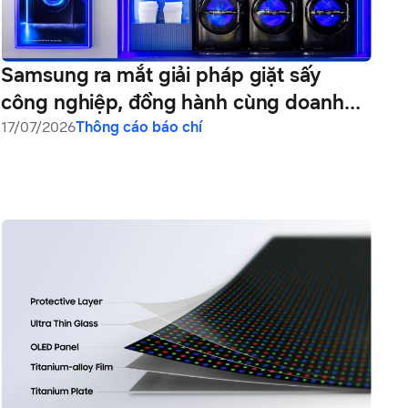
Samsung ra mắt giải pháp giặt sấy
công nghiệp, đồng hành cùng doanh
nghiệp tối ưu vận hành và phát triển
17/07/2026
Thông cáo báo chí
bền vững