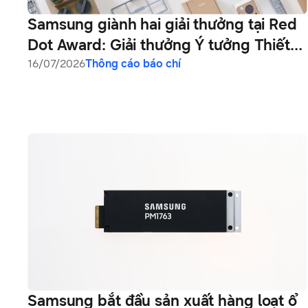
Samsung giành hai giải thưởng tại Red
Dot Award: Giải thưởng Ý tưởng Thiết
kế xuất sắc nhất “Best of the Best”
16/07/2026
Thông cáo báo chí
Samsung bắt đầu sản xuất hàng loạt ổ