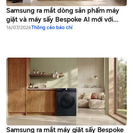
Samsung ra mắt dòng sản phẩm máy
giặt và máy sấy Bespoke AI mới với
công nghệ chăm sóc sợi vải bằng AI cải
16/07/2026
Thông cáo báo chí
tiến và khả năng kết nối liền mạch
Samsung ra mắt máy giặt sấy Bespoke