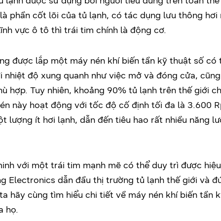
ủ lạnh được sử dụng bởi người tiêu dùng trên toàn thế 
 phần cốt lõi của tủ lạnh, có tác dụng lưu thông hơi
lĩnh vực ô tô thì trái tim chính là động cơ.
g được lắp một máy nén khí biến tần kỹ thuật số có 
i nhiệt độ xung quanh như việc mở và đóng cửa, cũng
ù hợp. Tuy nhiên, khoảng 90% tủ lạnh trên thế giới c
nén này hoạt động với tốc độ cố định tối đa là 3.600
t lượng ít hơi lạnh, dẫn đến tiêu hao rất nhiều năng l
inh với một trái tim mạnh mẽ có thể duy trì được hiệ
g Electronics dẫn đầu thị trường tủ lạnh thế giới và 
a hãy cùng tìm hiểu chi tiết về máy nén khí biến tần
a họ.