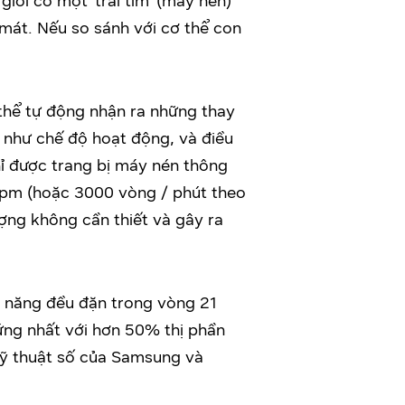
giới có một ‘trái tim’ (máy nén)
 mát. Nếu so sánh với cơ thể con
thể tự động nhận ra những thay
 như chế độ hoạt động, và điều
hỉ được trang bị máy nén thông
 Rpm (hoặc 3000 vòng / phút theo
ượng không cần thiết và gây ra
u năng đều đặn trong vòng 21
đứng nhất với hơn 50% thị phần
 kỹ thuật số của Samsung và