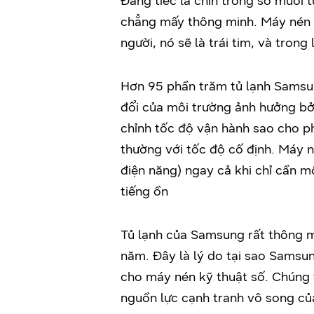
Đáng tiếc là chín trong số mười t
chẳng mấy thông minh. Máy nén là
người, nó sẽ là trái tim, và trong 
Hơn 95 phần trăm tủ lạnh Samsun
đổi của môi trường ảnh hưởng bở
chỉnh tốc độ vận hành sao cho ph
thường với tốc độ cố định. Máy 
điện năng) ngay cả khi chỉ cần mộ
tiếng ồn
Tủ lạnh của Samsung rất thông m
năm. Đây là lý do tại sao Samsun
cho máy nén kỹ thuật số. Chúng t
nguồn lực cạnh tranh vô song củ