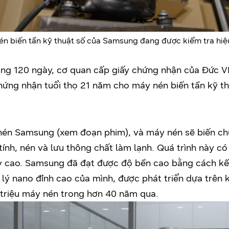
én biến tần kỹ thuật số của Samsung đang được kiểm tra hiệ
ong 120 ngày, cơ quan cấp giấy chứng nhận của Đức 
hứng nhận tuổi thọ 21 năm cho máy nén biến tần kỹ th
én Samsung (xem đoạn phim), và máy nén sẽ biến c
ính, nén và lưu thông chất làm lạnh. Quá trình này c
ậy cao. Samsung đã đạt được độ bền cao bằng cách kết
 lý nano đỉnh cao của mình, được phát triển dựa trên
 triệu máy nén trong hơn 40 năm qua.