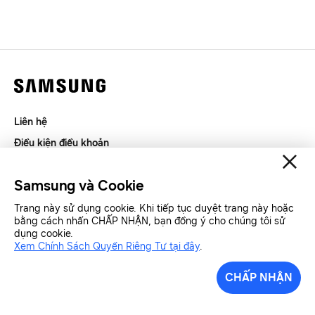
Liên hệ
Điều kiện điều khoản
Riêng tư và thu thập thông tin
Samsung và Cookie
SAMSUNG.COM
Trang này sử dụng cookie. Khi tiếp tục duyệt trang này hoặc
bằng cách nhấn CHẤP NHẬN, bạn đồng ý cho chúng tôi sử
Copyright© SAMSUNG All Rights Reserved.
dụng cookie.
Xem Chính Sách Quyền Riêng Tư tại đây
.
Samsung Việt Nam
Samsung Xin chào
CHẤP NHẬN