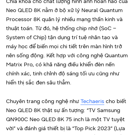
Chìa khóa cho chất lượng hình ảnh hoàn hảo của
Neo QLED 8K nằm ở bộ xử lý Neural Quantum
Processor 8K quản lý nhiều mạng thần kinh và
thuật toán. Từ đó, hệ thống chip nhớ (SoC –
System of Chip) tận dụng trí tuệ nhân tạo và
máy học để biến mọi chi tiết trên màn hình trở
nên sống động. Kết hợp với công nghệ Quantum
Matrix Pro, có khả năng điều khiển đèn nền
chính xác, tinh chỉnh độ sáng tối ưu cũng như
hiển thị sắc đen sâu thẳm.
Chuyên trang công nghệ như
Techaeris
cho biết
Neo QLED 8K thật sự ấn tượng: “TV Samsung
QN900C Neo QLED 8K 75 inch là một TV tuyệt
vời” và đánh giá thiết bị là “Top Pick 2023” (Lựa