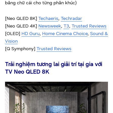
bảng chữ cái cho từng phân khúc)
[Neo QLED 8K]
Techaeris
,
Techradar
[Neo QLED 4K]
Newsweek
,
T3
,
Trusted Reviews
[OLED]
HD Guru
,
Home Cinema Choice
,
Sound &
Vision
[Q Symphony]
Trusted Reviews
Trải nghiệm tương lai giải trí tại gia với
TV Neo QLED 8K