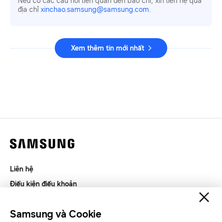
Nếu có các câu hỏi liên quan đến báo chí, xin liên hệ qua
địa chỉ
xinchao.samsung@samsung.com
.
Xem thêm tin mới nhất
Liên hệ
Điều kiện điều khoản
Riêng tư và thu thập thông tin
Samsung và Cookie
SAMSUNG.COM