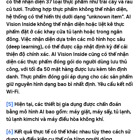
có thể nhận diện 37 loại thực phẩm như trái cây và rau
củ tươi. Trường hợp thực phẩm không thể nhận diện,
hệ thống có thể hiển thị dưới dạng “unknown item”. AI
Vision Inside không thể nhận diện hoặc liệt kê thực
phẩm đặt ở các khay cửa tủ lạnh hoặc trong ngăn
đông. Việc nhận diện dựa trên các mô hình học sâu
(deep learning), có thể được cập nhật định kỳ để cải
thiện độ chính xác. AI Vision Inside cũng có thể nhận
diện các thực phẩm đóng gói do người dùng lưu thủ
công, với tối đa 50 mặt hàng được lưu kèm tên định
danh. Thực phẩm đóng gói áp dụng cho các sản phẩm
giữ nguyên hình dạng bao bì nhất định. Yêu cầu kết nối
Wi-Fi.
[5]
Hiện tại, các thiết bị gia dụng được chẩn đoán
bằng mô hình AI bao gồm: máy giặt, máy sấy, tủ lạnh,
tủ lạnh kimchi và máy điều hòa không khí.
[6]
Kết quả thực tế có thể khác nhau tùy theo cách sử
dụng và điều kiện cụ thể của từng người dùng.