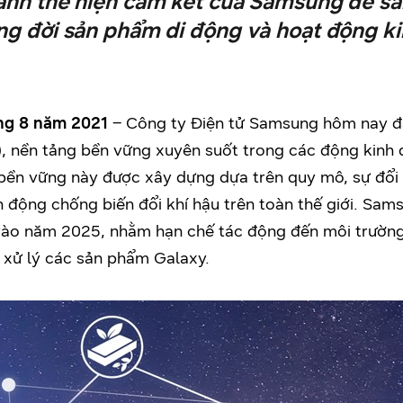
anh thể hiện cam kết của Samsung để sả
ng đời sản phẩm di động và hoạt động ki
áng 8 năm 2021
– Công ty Điện tử Samsung hôm nay đ
), nền tảng bền vững
xuyên suốt
trong
các động kinh
bền vững này được xây dựng dựa trên quy mô, sự đổi 
h động chống biến đổi khí hậu trên toàn thế giới. Sam
vào năm 2025, nhằm hạn chế tác động đến môi trường v
n xử lý các sản phẩm Galaxy.