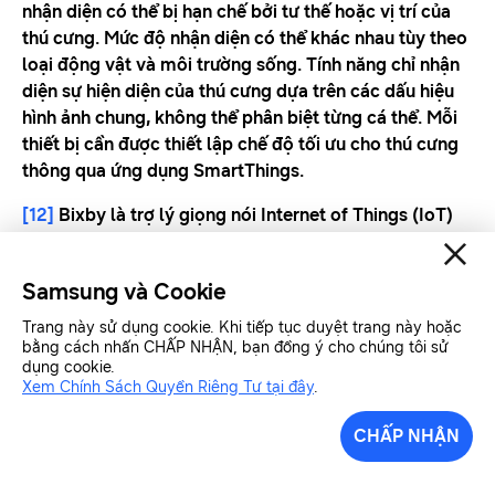
nhận diện có thể bị hạn chế bởi tư thế hoặc vị trí của
thú cưng. Mức độ nhận diện có thể khác nhau tùy theo
loại động vật và môi trường sống. Tính năng chỉ nhận
diện sự hiện diện của thú cưng dựa trên các dấu hiệu
hình ảnh chung, không thể phân biệt từng cá thể. Mỗi
thiết bị cần được thiết lập chế độ tối ưu cho thú cưng
thông qua ứng dụng SmartThings.
[12]
Bixby là trợ lý giọng nói Internet of Things (IoT)
của Samsung. Mức độ khả dụng của dịch vụ Bixby có
thể khác nhau tùy theo quốc gia. Bixby hỗ trợ một số
Samsung và Cookie
ngôn ngữ và giọng địa phương nhất định, bao gồm
Hàn Quốc; tiếng Anh (Mỹ/Anh/Ấn Độ); tiếng Tây Ban
Trang này sử dụng cookie. Khi tiếp tục duyệt trang này hoặc
Nha (Mexico/Tây Ban Nha); tiếng Đức; tiếng Pháp;
bằng cách nhấn CHẤP NHẬN, bạn đồng ý cho chúng tôi sử
dụng cookie.
tiếng Ý; và tiếng Bồ Đào Nha (Brazil). Giao diện người
Xem Chính Sách Quyền Riêng Tư tại đây
.
dùng có thể thay đổi và khác nhau tùy theo thiết bị.
Mức độ khả dụng của các tính năng Bixby và nhà cung
CHẤP NHẬN
cấp nội dung có thể khác nhau tùy theo quốc gia/nhà
mạng/ngôn ngữ/mẫu thiết bị/phiên bản OS. Yêu cầu