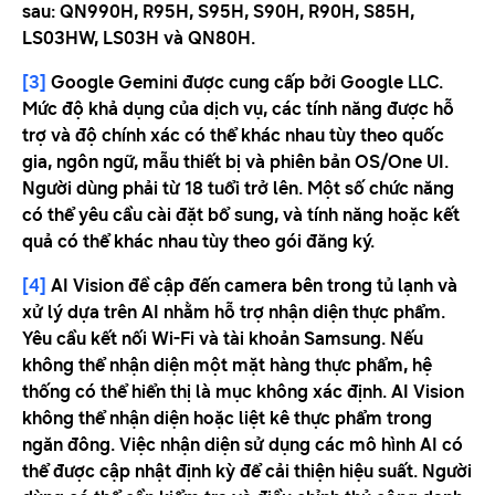
sau: QN990H, R95H, S95H, S90H, R90H, S85H,
LS03HW, LS03H và QN80H.
[3]
Google Gemini được cung cấp bởi Google LLC.
Mức độ khả dụng của dịch vụ, các tính năng được hỗ
trợ và độ chính xác có thể khác nhau tùy theo quốc
gia, ngôn ngữ, mẫu thiết bị và phiên bản OS/One UI.
Người dùng phải từ 18 tuổi trở lên. Một số chức năng
có thể yêu cầu cài đặt bổ sung, và tính năng hoặc kết
quả có thể khác nhau tùy theo gói đăng ký.
[4]
AI Vision đề cập đến camera bên trong tủ lạnh và
xử lý dựa trên AI nhằm hỗ trợ nhận diện thực phẩm.
Yêu cầu kết nối Wi-Fi và tài khoản Samsung. Nếu
không thể nhận diện một mặt hàng thực phẩm, hệ
thống có thể hiển thị là mục không xác định. AI Vision
không thể nhận diện hoặc liệt kê thực phẩm trong
ngăn đông. Việc nhận diện sử dụng các mô hình AI có
thể được cập nhật định kỳ để cải thiện hiệu suất. Người