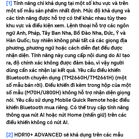
[1]
Tính năng chỉ khả dụng tại một số khu vực và trên
một số mẫu sản phẩm nhất định. Mức độ khả dụng và
các tính năng được hỗ trợ có thể khác nhau tùy theo
khu vực và điều kiện xem. Lệnh thoại hỗ trợ các ngôn
ngữ Anh, Pháp, Tây Ban Nha, Bồ Đào Nha, Đức, Ý và
Hàn Quốc; tuy nhiên không phải tất cả các giọng địa
phương, phương ngữ hoặc cách diễn đạt đều được
nhận diện. Tính năng này cung cấp nội dung do AI tạo
ra, độ chính xác không được đảm bảo, vì vậy người
dùng cần xác nhận lại kết quả. Yêu cầu điều khiển
Bluetooth chuyên dụng (TM2660H/TM2661H) (một
số mẫu bán rời). Điều khiển đi kèm trong hộp của một
số mẫu (M70H/U800H) không hỗ trợ nhận diện giọng
nói. Yêu cầu sử dụng Mobile Quick Remote hoặc điều
khiển Bluetooth mua riêng. Có thể truy cập tính năng
thông qua nút AI hoặc nút Home (nhấn giữ) trên các
điều khiển không có nút AI.
[2]
HDR10+ ADVANCED sẽ khả dụng trên các mẫu