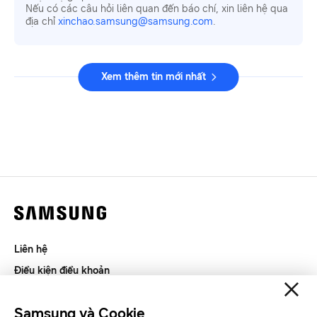
Nếu có các câu hỏi liên quan đến báo chí, xin liên hệ qua
địa chỉ
xinchao.samsung@samsung.com
.
Xem thêm tin mới nhất
Liên hệ
Điều kiện điều khoản
Riêng tư và thu thập thông tin
Samsung và Cookie
SAMSUNG.COM