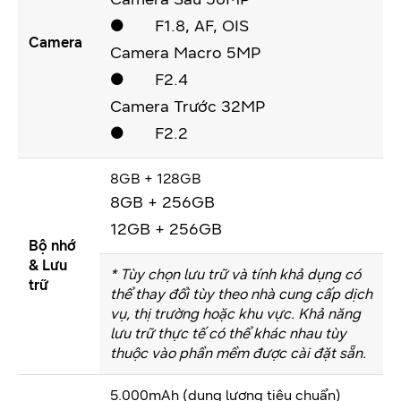
● F1.8, AF, OIS
Camera
Camera Macro 5MP
● F2.4
Camera Trước 32MP
● F2.2
8GB + 128GB
8GB + 256GB
12GB + 256GB
Bộ nhớ
& Lưu
* Tùy chọn lưu trữ và tính khả dụng có
trữ
thể thay đổi tùy theo nhà cung cấp dịch
vụ, thị trường hoặc khu vực. Khả năng
lưu trữ thực tế có thể khác nhau tùy
thuộc vào phần mềm được cài đặt sẵn.
5.000mAh (dung lượng tiêu chuẩn)