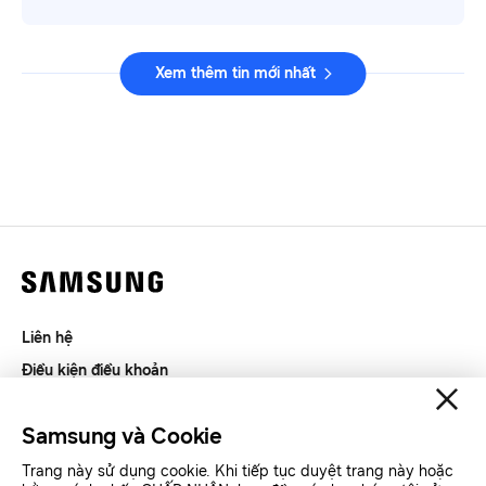
Xem thêm tin mới nhất
Liên hệ
Điều kiện điều khoản
Riêng tư và thu thập thông tin
Samsung và Cookie
SAMSUNG.COM
Trang này sử dụng cookie. Khi tiếp tục duyệt trang này hoặc