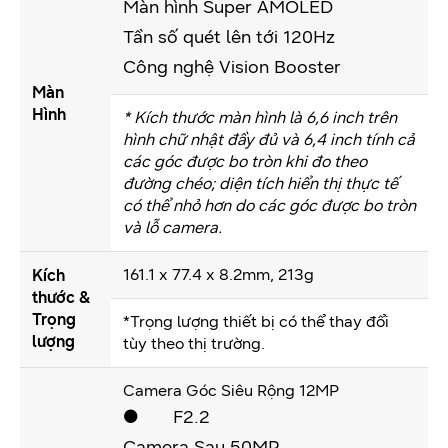
Màn hình Super AMOLED
Tần số quét lên tới 120Hz
Công nghệ Vision Booster
Màn
Hình
* Kích thước màn hình là 6,6 inch trên
hình chữ nhật đầy đủ và 6,4 inch tính cả
các góc được bo tròn khi đo theo
đường chéo; diện tích hiển thị thực tế
có thể nhỏ hơn do các góc được bo tròn
và lỗ camera.
161.1 x 77.4 x 8.2mm, 213g
Kích
thước &
Trọng
*Trọng lượng thiết bị có thể thay đổi
lượng
tùy theo thị trường.
Camera Góc Siêu Rộng 12MP
● F2.2
Camera Sau 50MP