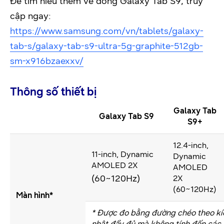
Để tìm hiểu thêm về dòng Galaxy Tab S9, truy
cập ngay:
https://www.samsung.com/vn/tablets/galaxy-
tab-s/galaxy-tab-s9-ultra-5g-graphite-512gb-
sm-x916bzaexxv/
Thông số thiết bị
Galaxy Tab
Galaxy Tab S9
S9+
12.4-inch,
11-inch, Dynamic
Dynamic
AMOLED 2X
AMOLED
(60~120Hz)
2X
(60~120Hz)
Màn hình*
* Được đo bằng đường chéo theo kí
nhật đầy đủ mà không tính đến các 