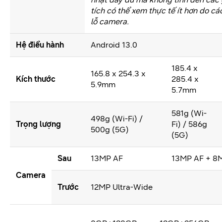
tích có thể xem thực tế ít hơn do cá
lỗ camera.
Hệ điều hành
Android 13.0
185.4 x
165.8 x 254.3 x
Kích thước
285.4 x
5.9mm
5.7mm
581g (Wi-
498g (Wi-Fi) /
Trọng lượng
Fi) / 586g
500g (5G)
(5G)
Sau
13MP AF
13MP AF + 8M
Camera
Trước
12MP Ultra-Wide