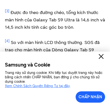
[3]
Được đo theo đường chéo, tổng kích thước
màn hình của Galaxy Tab S9 Ultra là 14,6 inch và
14,5 inch khi tính các góc bo tròn.
[4]
So với màn hình LCD thông thường. SGS đã
trao cho màn hình của Dòng Galaxy Tab S9
Chứng nhận Bảo vệ Mắt dựa trên khả năng giảm
Samsung và Cookie
đáng kể tác hại của ánh sáng xanh.
Trang này sử dụng cookie. Khi tiếp tục duyệt trang này hoặc
bằng cách nhấn CHẤP NHẬN, bạn đồng ý cho chúng tôi sử
[5]
So với dòng Galaxy Tab S8.
dụng cookie.
Xem Chính Sách Quyền Riêng Tư tại đây
.
[6]
Smart Book Cover được bán rời.
CHẤP NHẬN
[7]