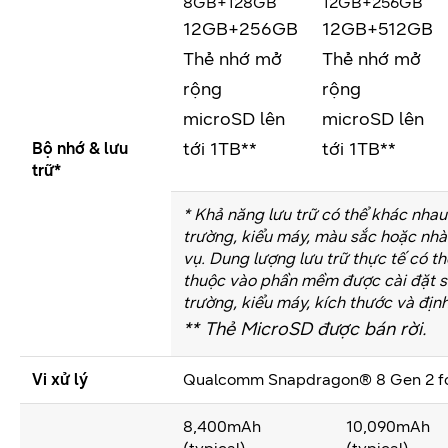
8GB+128GB
12GB+256GB
12GB+256GB
12GB+512GB
Thẻ nhớ mở
Thẻ nhớ mở
rộng
rộng
microSD lên
microSD lên
tới 1TB**
tới 1TB**
Bộ nhớ & lưu
trữ*
* Khả năng lưu trữ có thể khác nhau 
trường, kiểu máy, màu sắc hoặc nhà
vụ. Dung lượng lưu trữ thực tế có t
thuộc vào phần mềm được cài đặt sẵ
trường, kiểu máy, kích thước và địn
** Thẻ MicroSD được bán rời.
Vi xử lý
Qualcomm Snapdragon® 8 Gen 2 fo
8,400mAh
10,090mAh