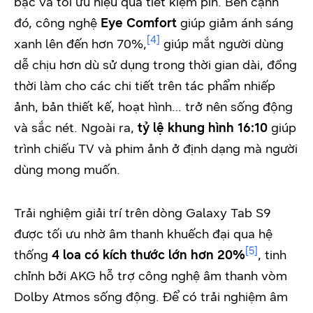
bậc và tối ưu hiệu quả tiết kiệm pin. Bên cạnh
đó, công nghệ
Eye Comfort
giúp giảm ánh sáng
[4]
xanh lên đến hơn 70%,
giúp mắt người dùng
dễ chịu hơn dù sử dụng trong thời gian dài, đồng
thời làm cho các chi tiết trên tác phẩm nhiếp
ảnh, bản thiết kế, hoạt hình… trở nên sống động
và sắc nét. Ngoài ra,
tỷ lệ khung hình 16:10
giúp
trình chiếu TV và phim ảnh ở định dạng mà người
dùng mong muốn.
Trải nghiệm giải trí trên dòng Galaxy Tab S9
được tối ưu nhờ âm thanh khuếch đại qua hệ
[5]
thống
4 loa có kích thước lớn hơn 20%
, tinh
chỉnh bởi AKG hỗ trợ công nghệ âm thanh vòm
Dolby Atmos sống động. Để có trải nghiệm âm