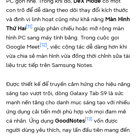
PC gọn nhẹ. Trong khi đó,
DeX Mode
có một
con trỏ để dễ dàng theo dõi thay đổi kích thước
và định vị linh hoạt cũng như khả năng
Màn Hình
[11]
Thứ Hai
giúp phản chiếu hoặc mở rộng màn
hình PC sang máy tính bảng. Trong cuộc gọi
[12]
Google Meet
, việc cộng tác dễ dàng hơn khi
vừa chia sẻ màn hình vừa đồng thời chỉnh sửa tài
liệu trực tiếp trên Samsung Notes.
Được thiết kế để truyền cảm hứng cho hiệu năng
sáng tạo vượt trội, dòng Galaxy Tab S9 là sức
mạnh nền tảng cho danh mục sáng tạo với nhiều
ứng dụng cải tiến mới phù hợp với mọi đam mê
[13]
cá nhân. Ứng dụng
GoodNotes
vốn được
người dùng yêu thích, nay lần đầu tiên mang đến