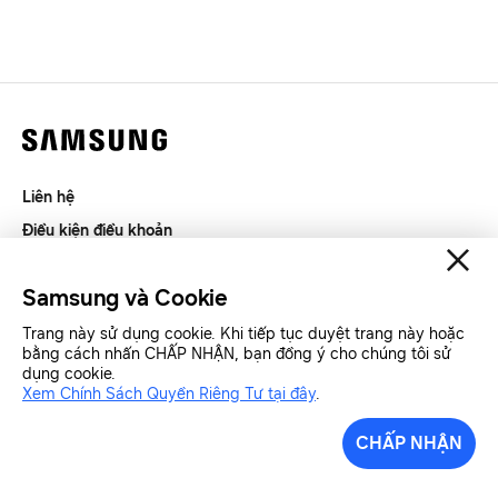
Liên hệ
Điều kiện điều khoản
Riêng tư và thu thập thông tin
Samsung và Cookie
SAMSUNG.COM
Trang này sử dụng cookie. Khi tiếp tục duyệt trang này hoặc
bằng cách nhấn CHẤP NHẬN, bạn đồng ý cho chúng tôi sử
Copyright© SAMSUNG All Rights Reserved.
dụng cookie.
Xem Chính Sách Quyền Riêng Tư tại đây
.
Samsung Việt Nam
Samsung Xin chào
CHẤP NHẬN