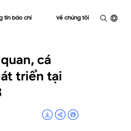
 tin báo chí
Về chúng tôi
quan, cá
t triển tại
3