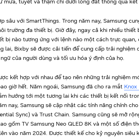
như mưa, tuyết và thậm chí dưới lòng đất thông qua kế
ợp sâu với SmartThings. Trong năm nay, Samsung cun
i trường đa thiết bị. Giờ đây, ngay cả khi nhiều thiết
iết bị nào tương ứng với lệnh nào một cách trực quan, 
g lai, Bixby sẽ được cải tiến để cung cấp trải nghiệm
 ngữ của người dùng và tối ưu hóa ý định của họ.
được kết hợp với nhau để tạo nên những trải nghiệm mớ
bao giờ hết. Năm ngoái, Samsung đã cho ra mắt
Knox 
 hướng tới một tương lai khi các thiết bị kết nối tron
ăm nay, Samsung sẽ cập nhật các tính năng chính ch
dential Sync) và Trust Chain. Samsung cũng sẽ mở rộn
 bao gồm TV Samsung Neo QLED 8K và một số điện th
 lên vào năm 2024. Được thiết kế cho kỷ nguyên siêu 