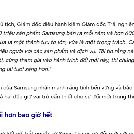
 tịch, Giám đốc điều hành kiêm Giám đốc Trải nghiệm
0 triệu sản phẩm Samsung bán ra mỗi năm và hơn 600
vừa là một thành tựu to lớn, vừa là một trọng trách.
ệu người với các sản phẩm và dịch vụ. Tôi tin rằng nế
i, cùng tham gia vào hành trình đổi mới này, thì chúng
g lai tươi sáng hơn.”
 của Samsung nhấn mạnh rằng tính bền vững và bảo m
ả hai đều giữ vai trò cần thiết cho sự đối mới trong th
i hơn bao giờ hết
à kết nối bắt nguồn từ SmartThings và đổi mới cởi mở