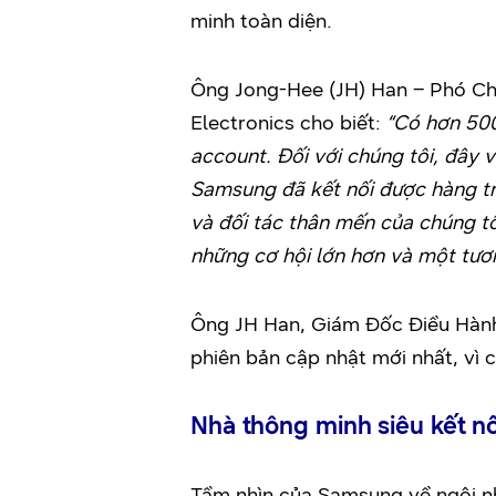
minh toàn diện.
Ông Jong-Hee (JH) Han – Phó Chủ
Electronics cho biết:
“Có hơn 50
account. Đối với chúng tôi, đây 
Samsung đã kết nối được hàng tri
và đối tác thân mến của chúng tô
những cơ hội lớn hơn và một tươn
Ông JH Han, Giám Đốc Điều Hành
phiên bản cập nhật mới nhất, vì c
Nhà thông minh siêu kết nố
Tầm nhìn của Samsung về ngôi nh