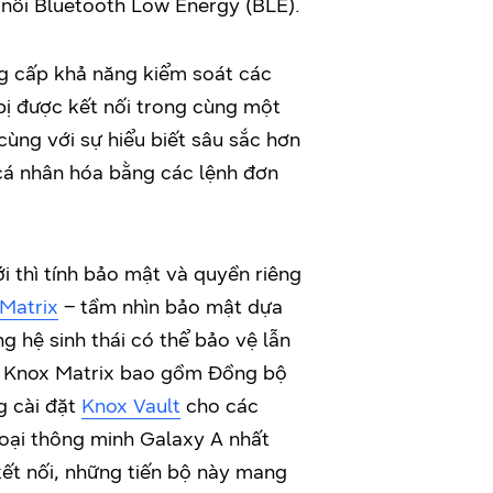
t nối Bluetooth Low Energy (BLE).
g cấp khả năng kiểm soát các
 bị được kết nối trong cùng một
cùng với sự hiểu biết sâu sắc hơn
 cá nhân hóa bằng các lệnh đơn
i thì tính bảo mật và quyền riêng
Matrix
– tầm nhìn bảo mật dựa
g hệ sinh thái có thể bảo vệ lẫn
o Knox Matrix bao gồm Đồng bộ
g cài đặt
Knox Vault
cho các
oại thông minh Galaxy A nhất
kết nối, những tiến bộ này mang