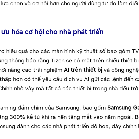
u lựa chọn và cơ hội hơn cho người dùng tự do làm điề
 ưu hóa cơ hội cho nhà phát triển
rợ hiệu quả cho các màn hình kỹ thuật số bao gồm TV, 
g thông báo rằng Tizen sẽ có mặt trên nhiều thiết bị
hời nâng cao trải nghiệm
AI trên thiết bị
và công ngh
í thấp hơn có thể yêu cầu dịch vụ AI gửi các lệnh đến cá
nh nhờ vây mà tất cả các thiết bị trong nhà đều trở
 gaming đắm chìm của Samsung, bao gồm
Samsung G
ng 300% kể từ khi ra nền tảng mắt vào năm ngoái. B
sung dành cho các nhà phát triển đồ họa, đây chính l