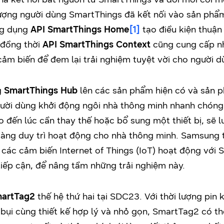
ượng người dùng SmartThings đã kết nối vào sản phẩm 
ứng dụng
API SmartThings Home
[1]
tạo điều kiện thuận 
 đồng thời
API SmartThings Context
cũng cung cấp nh
ảm biến để đem lại trải nghiệm tuyệt vời cho người d
g
SmartThings Hub
lên các sản phẩm hiện có và sản 
ời dùng khởi động ngôi nhà thông minh nhanh chóng v
o đến lúc cần thay thế hoặc bổ sung một thiết bị, sẽ
sàng duy trì hoạt động cho nhà thông minh. Samsung t
các cảm biến Internet of Things (IoT) hoạt động với 
iếp cận, để nâng tầm những trải nghiệm này.
artTag2
thế hệ thứ hai tại SDC23. Với thời lượng pin 
ụi cùng thiết kế hợp lý và nhỏ gọn, SmartTag2 có thể