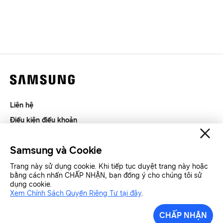
Liên hệ
Điều kiện điều khoản
Riêng tư và thu thập thông tin
Samsung và Cookie
SAMSUNG.COM
Trang này sử dụng cookie. Khi tiếp tục duyệt trang này hoặc
bằng cách nhấn CHẤP NHẬN, bạn đồng ý cho chúng tôi sử
Copyright© SAMSUNG All Rights Reserved.
dụng cookie.
Xem Chính Sách Quyền Riêng Tư tại đây
.
Samsung Việt Nam
Samsung Xin chào
CHẤP NHẬN