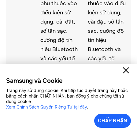
phụ thuộc vào
thuộc vào điều
điều kiện sử
kiện sử dụng,
dụng, cài đặt,
cài đặt, số lần
số lần sạc,
sạc, cường độ
cường độ tín
tín hiệu
hiệu Bluetooth
Bluetooth và
và các yếu tố
các yếu tố
khác. Cài đặt
khác. Cài đặt
mặc định đề
mặc định đề
Samsung và Cookie
cập đến cài đặt
cập đến cài đặt
Trang này sử dụng cookie. Khi tiếp tục duyệt trang này hoặc
ban đầu của
ban đầu của
bằng cách nhấn CHẤP NHẬN, bạn đồng ý cho chúng tôi sử
dụng cookie.
Galaxy Buds4
Galaxy Buds4
Xem Chính Sách Quyền Riêng Tư tại đây
.
khi mới ra mắt,
Pro khi mới ra
CHẤP NHẬN
chỉ đơn giản là
mắt, chỉ đơn
khi bật nguồn.
giản là khi bật