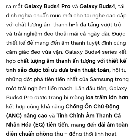
ra mắt
Galaxy Buds4 Pro
và
Galaxy Buds4
, tái
định nghĩa chuẩn mực mới cho tai nghe cao cấp
với chất lượng âm thanh hi-fi đa tầng vượt trội
và trải nghiệm đeo thoải mái cả ngày dài. Được
thiết kế để mang đến âm thanh tuyệt đỉnh cùng
cảm giác đeo vừa vặn, Galaxy Buds4 series kết
hợp
chất lượng âm thanh ấn tượng với thiết kế
tinh xảo được tối ưu dựa trên thuật toán,
hội tụ
những đột phá tiên tiến nhất của Samsung trong
một trải nghiệm liền mạch. Lần đầu tiên, Galaxy
Buds4 Pro được trang bị màng
loa trầm lớn hơn
,
kết hợp cùng khả năng
Chống Ồn Chủ Động
(ANC)
nâng cao
và
Tinh Chỉnh Âm Thanh Cá
Nhân Hóa
(EQ) tiên tiến
, mang đến
dải âm toàn
diện chuẩn phòng thu
– đồng thời linh hoạt