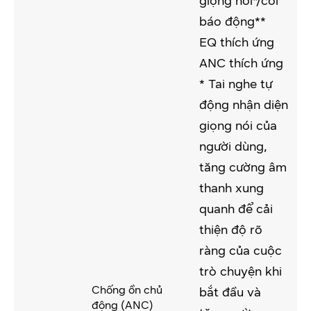
giọng nói*/còi
báo động**
EQ thích ứng
ANC thích ứng
* Tai nghe tự
động nhận diện
giọng nói của
người dùng,
tăng cường âm
thanh xung
quanh để cải
thiện độ rõ
ràng của cuộc
trò chuyện khi
Chống ồn chủ
bắt đầu và
động (ANC)