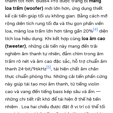
thanh tốt hơn. Buds4 Pro được trang bị
màng
loa trầm (woofer)
mới lớn hơn, ứng dụng thiết
kế cải tiến giúp tối ưu không gian. Bằng cách mở
rộng diện tích rung tối đa và thu gọn phần viền
[4]
loa, màng loa trầm lớn hơn tăng gần 20%
diện
tích loa hiệu dụng. Khi kết hợp cùng
loa âm cao
(tweeter)
, những cải tiến này mang đến trải
nghiệm âm thanh tự nhiên, đắm chìm trong âm
trầm rõ nét và âm cao đặc sắc, hỗ trợ chuẩn âm
[5]
thanh 24-bit/96kHz
, tái hiện chất âm chân
thực chuẩn phòng thu. Những cải tiến phần cứng
này giúp tái tạo mọi âm thanh, từ tiếng violin
cao và vang đến tiếng bass kép sâu và ấm —
những chi tiết rất khó để tái hiện ở thế hệ tiền
nhiệm . Loa hai chiều được đặt ở vị trí có thể tối