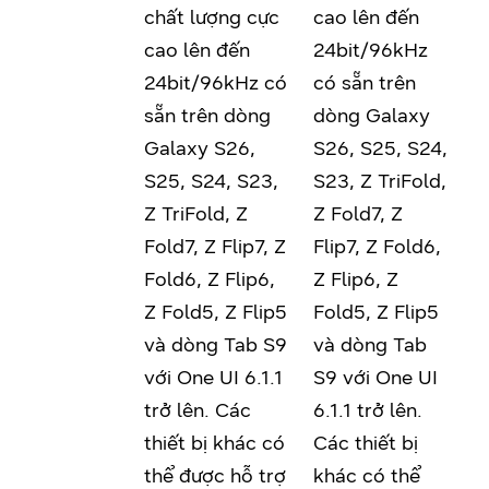
chất lượng cực
cao lên đến
cao lên đến
24bit/96kHz
24bit/96kHz có
có sẵn trên
sẵn trên dòng
dòng Galaxy
Galaxy S26,
S26, S25, S24,
S25, S24, S23,
S23, Z TriFold,
Z TriFold, Z
Z Fold7, Z
Fold7, Z Flip7, Z
Flip7, Z Fold6,
Fold6, Z Flip6,
Z Flip6, Z
Z Fold5, Z Flip5
Fold5, Z Flip5
và dòng Tab S9
và dòng Tab
với One UI 6.1.1
S9 với One UI
trở lên. Các
6.1.1 trở lên.
thiết bị khác có
Các thiết bị
thể được hỗ trợ
khác có thể