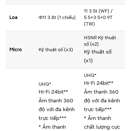
11 3.5t (WF) /
Loa
Φ11 3.8t (1 chiều)
5.5×3.5×0.9T
(TW)
HSNR Kỹ thuật
số (x2)
Micro
Kỹ thuật số (x3)
Kỹ thuật số
(x1)
UHQ*
Hi-Fi 24bit**
UHQ*
Hi-Fi 24bit**
Âm thanh 360
Âm thanh 360
độ với đa kênh
độ với đa kênh
trực tiếp***
trực tiếp***
* Âm thanh
* Âm thanh
chất lượng cực