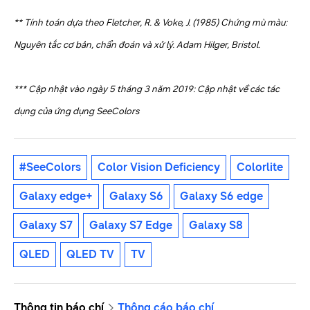
** Tính toán dựa theo Fletcher, R. & Voke, J. (1985) Chứng mù màu:
Nguyên tắc cơ bản, chẩn đoán và xử lý. Adam Hilger, Bristol.
*** Cập nhật vào ngày 5 tháng 3 năm 2019: Cập nhật về các tác
dụng của ứng dụng SeeColors
#SeeColors
Color Vision Deficiency
Colorlite
Galaxy edge+
Galaxy S6
Galaxy S6 edge
Galaxy S7
Galaxy S7 Edge
Galaxy S8
QLED
QLED TV
TV
Thông tin báo chí
Thông cáo báo chí