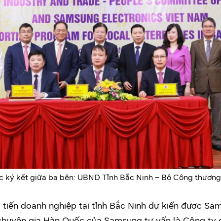
ợc ký kết giữa ba bên: UBND Tỉnh Bắc Ninh – Bộ Công thươn
i tiến doanh nghiệp tại tỉnh Bắc Ninh dự kiến được Sam
chuyên gia Hàn Quốc của Samsung tư vấn là Công ty 