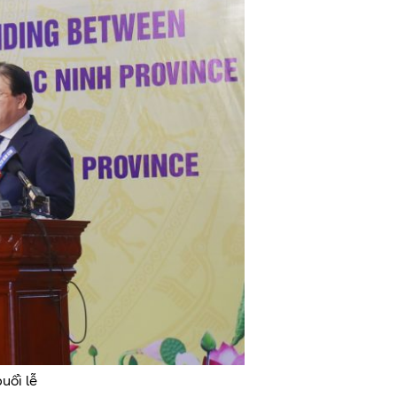
uổi lễ