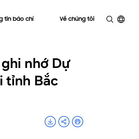
 tin báo chí
Về chúng tôi
 ghi nhớ Dự
i tỉnh Bắc