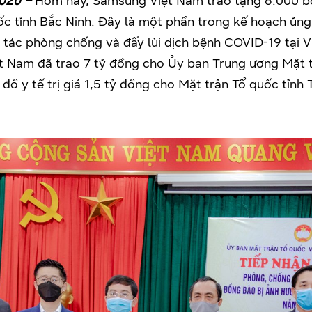
2020
–
Hôm nay, Samsung Việt Nam trao tặng 6.000 bộ đ
c tỉnh Bắc Ninh. Đây là một phần trong kế hoạch ủn
ác phòng chống và đẩy lùi dịch bệnh COVID-19 tại V
ệt Nam đã trao 7 tỷ đồng cho Ủy ban Trung ương Mặt
ồ y tế trị giá 1,5 tỷ đồng cho Mặt trận Tổ quốc tỉnh