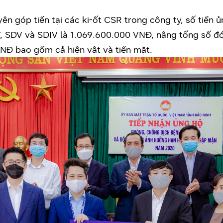
ên góp tiền tại các ki-ốt CSR trong công ty, số tiền 
EV, SDV và SDIV là 1.069.600.000 VNĐ, nâng tổng số
VNĐ bao gồm cả hiện vật và tiền mặt.