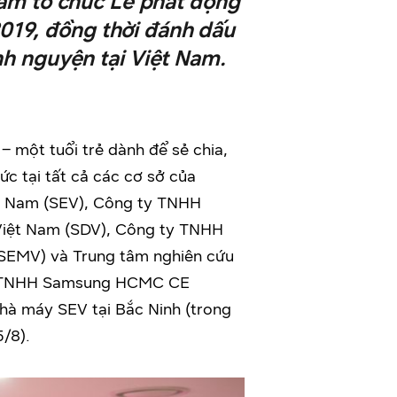
am tổ chức Lễ phát động
019, đồng thời đánh dấu
h nguyện tại Việt Nam.
– một tuổi trẻ dành để sẻ chia,
ức tại tất cả các cơ sở của
t Nam (SEV), Công ty TNHH
Việt Nam (SDV), Công ty TNHH
SEMV) và Trung tâm nghiên cứu
 ty TNHH Samsung HCMC CE
hà máy SEV tại Bắc Ninh (trong
5/8).