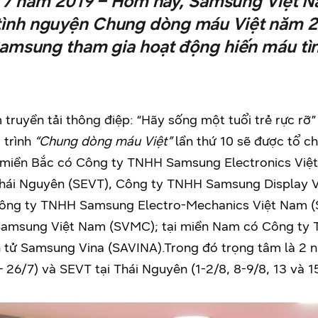
g 7 năm 2019 – Hôm nay, Samsung Việt N
tình nguyện Chung dòng máu Việt năm 2
msung tham gia hoạt động hiến máu tìn
truyền tải thông điệp: “Hãy sống một tuổi trẻ rực rỡ” 
 trình
“Chung dòng máu Việt”
lần thứ 10 sẽ được tổ ch
 miền Bắc có Công ty TNHH Samsung Electronics Việ
Thái Nguyên (SEVT), Công ty TNHH Samsung Display 
Công ty TNHH Samsung Electro-Mechanics Việt Nam (
ng Samsung Việt Nam (SVMC); tại miền Nam có Công
tử Samsung Vina (SAVINA).Trong đó trọng tâm là 2 n
 – 26/7) và SEVT tại Thái Nguyên (1-2/8, 8-9/8, 13 và 1