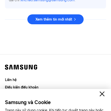
địa chỉ
xinchao.samsung@samsung.com
.
Xem thêm tin mới nhất
Liên hệ
Điều kiện điều khoản
Riêng tư và thu thập thông tin
Samsung và Cookie
SAMSUNG.COM
Trang này sử dụng cookie. Khi tiếp tục duyệt trang này hoặc